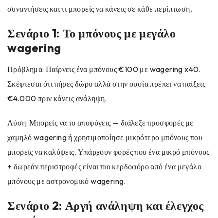
συναντήσεις και τι μπορείς να κάνεις σε κάθε περίπτωση.
Σενάριο 1: Το μπόνους με μεγάλο
wagering
Πρόβλημα: Παίρνεις ένα μπόνους €100 με wagering x40.
Σκέφτεσαι ότι πήρες δώρο αλλά στην ουσία πρέπει να παίξεις
€4.000 πριν κάνεις ανάληψη.
Λύση: Μπορείς να το αποφύγεις — διάλεξε προσφορές με
χαμηλό wagering ή χρησιμοποίησε μικρότερο μπόνους που
μπορείς να καλύψεις. Υπάρχουν φορές που ένα μικρό μπόνους
+ δωρεάν περιστροφές είναι πιο κερδοφόρο από ένα μεγάλο
μπόνους με αστρονομικό wagering.
Σενάριο 2: Αργή ανάληψη και έλεγχος