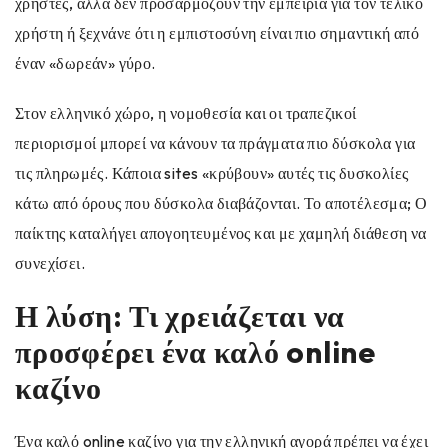
χρήστες, αλλά δεν προσαρμόζουν την εμπειρία για τον τελικό
χρήστη ή ξεχνάνε ότι η εμπιστοσύνη είναι πιο σημαντική από
έναν «δωρεάν» γύρο.
Στον ελληνικό χώρο, η νομοθεσία και οι τραπεζικοί
περιορισμοί μπορεί να κάνουν τα πράγματα πιο δύσκολα για
τις πληρωμές. Κάποια sites «κρύβουν» αυτές τις δυσκολίες
κάτω από όρους που δύσκολα διαβάζονται. Το αποτέλεσμα; Ο
παίκτης καταλήγει απογοητευμένος και με χαμηλή διάθεση να
συνεχίσει.
Η λύση: Τι χρειάζεται να
προσφέρει ένα καλό online
καζίνο
Ένα καλό online καζίνο για την ελληνική αγορά πρέπει να έχει