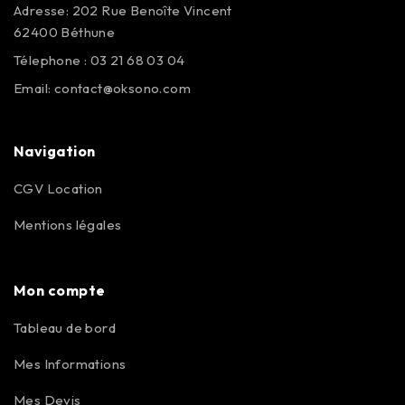
Adresse: 202 Rue Benoîte Vincent
62400 Béthune
Télephone : 03 21 68 03 04
Email:
contact@oksono.com
Navigation
CGV Location
Mentions légales
Mon compte
Tableau de bord
Mes Informations
Mes Devis