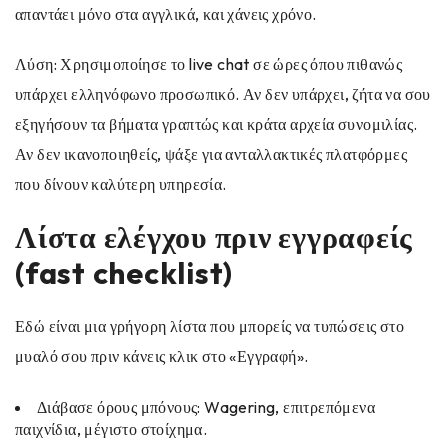
απαντάει μόνο στα αγγλικά, και χάνεις χρόνο.
Λύση: Χρησιμοποίησε το live chat σε ώρες όπου πιθανώς
υπάρχει ελληνόφωνο προσωπικό. Αν δεν υπάρχει, ζήτα να σου
εξηγήσουν τα βήματα γραπτώς και κράτα αρχεία συνομιλίας.
Αν δεν ικανοποιηθείς, ψάξε για ανταλλακτικές πλατφόρμες
που δίνουν καλύτερη υπηρεσία.
Λίστα ελέγχου πριν εγγραφείς
(fast checklist)
Εδώ είναι μια γρήγορη λίστα που μπορείς να τυπώσεις στο
μυαλό σου πριν κάνεις κλικ στο «Εγγραφή».
Διάβασε όρους μπόνους: Wagering, επιτρεπόμενα
παιχνίδια, μέγιστο στοίχημα.