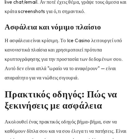
live chat/email. Αν ποτέ έχεις θέμα, γράψε τους άμεσα και
κράτα screenshots για ό,τι σημαντικό.
Ασφάλεια και νόμιμο πλαίσιο
Η ασφάλεια είναι κρίσιμη. Το Ice Casino λειτουργεί υπό
κανονιστικά πλαίσια και χρησιμοποιεί πρότυπα
κρυπτογράφησης για την προστασία των δεδομένων σου.
Αυτό δεν είναι απλά "ωραίο να το αναφέρουν" — είναι
απαραίτητο για να νιώθεις σιγουριά.
Πρακτικός οδηγός: Πώς να
ξεκινήσεις με ασφάλεια
Ακολουθεί ένας πρακτικός οδηγός βήμα-βήμα, σαν να
καθόμουν δίπλα σου και να σου έλεγα τι να πατήσεις. Είναι