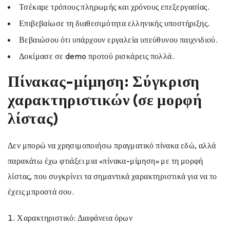
Τσέκαρε τρόπους πληρωμής και χρόνους επεξεργασίας.
Επιβεβαίωσε τη διαθεσιμότητα ελληνικής υποστήριξης.
Βεβαιώσου ότι υπάρχουν εργαλεία υπεύθυνου παιχνιδιού.
Δοκίμασε σε demo προτού ρισκάρεις πολλά.
Πίνακας-μίμηση: Σύγκριση
χαρακτηριστικών (σε μορφή
λίστας)
Δεν μπορώ να χρησιμοποιήσω πραγματικό πίνακα εδώ, αλλά
παρακάτω έχω φτιάξει μια «πίνακα-μίμηση» με τη μορφή
λίστας, που συγκρίνει τα σημαντικά χαρακτηριστικά για να το
έχεις μπροστά σου.
Χαρακτηριστικό: Διαφάνεια όρων