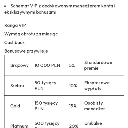
Schemat VIP z dedykowanym menedżerem konta i
ekskluzywnymi bonusami
Ranga VIP
Wymóg obrotu za miesiąc
Cashback
Bonusowe przywileje
Standardowe
Brązowy
10 000 PLN
5%
premie
50 tysięcy
Ekspresowe
Srebro
10%
PLN
wypłaty
150 tysięcy
Osobisty
Gold
15%
PLN
menedżer
500 tysięcy
Unikalne
Platinum
20%