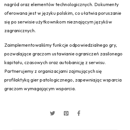
nagród oraz elementów technologicznych. Dokumenty
oferowana jest w języku polskim, co ułatwia poruszanie
się po serwisie użytkownikom nieznającym języków
zagranicznych.
Zaimplementowaliśmy funkcje odpowiedzialnego gry,
pozwalające graczom ustawianie ograniczeń zasilonego
kapitału, czasowych oraz autobanicję z serwisu.
Partnerujemy z organizacjami zajmujących się
profilaktyką gier patologicznego, zapewniając wsparcia
graczom wymagającym wsparcia.