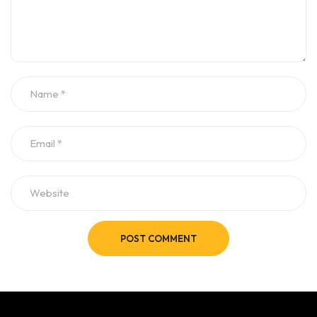
POST COMMENT