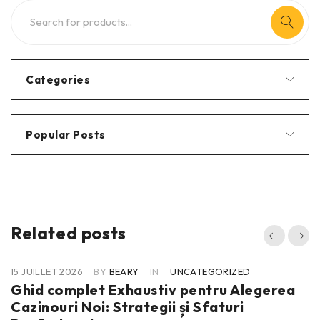
Categories
Popular Posts
Related posts
15 JUILLET 2026
BY
BEARY
IN
UNCATEGORIZED
Ghid complet Exhaustiv pentru Alegerea
Cazinouri Noi: Strategii și Sfaturi