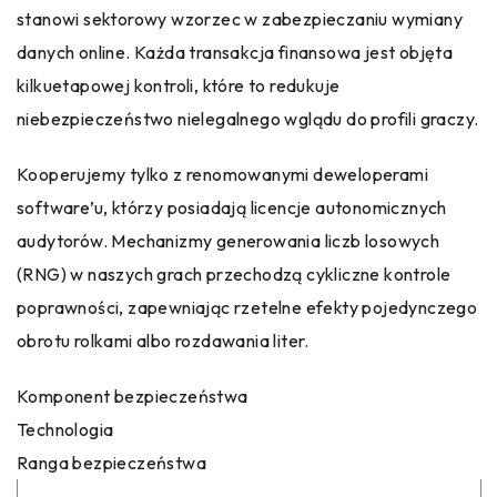
stanowi sektorowy wzorzec w zabezpieczaniu wymiany
danych online. Każda transakcja finansowa jest objęta
kilkuetapowej kontroli, które to redukuje
niebezpieczeństwo nielegalnego wglądu do profili graczy.
Kooperujemy tylko z renomowanymi deweloperami
software’u, którzy posiadają licencje autonomicznych
audytorów. Mechanizmy generowania liczb losowych
(RNG) w naszych grach przechodzą cykliczne kontrole
poprawności, zapewniając rzetelne efekty pojedynczego
obrotu rolkami albo rozdawania liter.
Komponent bezpieczeństwa
Technologia
Ranga bezpieczeństwa