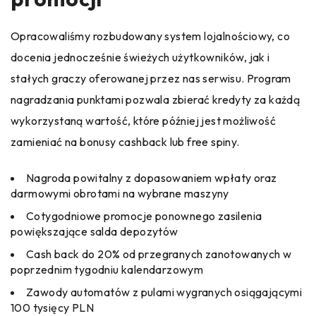
Opracowaliśmy rozbudowany system lojalnościowy, co
docenia jednocześnie świeżych użytkowników, jak i
stałych graczy oferowanej przez nas serwisu. Program
nagradzania punktami pozwala zbierać kredyty za każdą
wykorzystaną wartość, które później jest możliwość
zamieniać na bonusy cashback lub free spiny.
Nagroda powitalny z dopasowaniem wpłaty oraz
darmowymi obrotami na wybrane maszyny
Cotygodniowe promocje ponownego zasilenia
powiększające salda depozytów
Cash back do 20% od przegranych zanotowanych w
poprzednim tygodniu kalendarzowym
Zawody automatów z pulami wygranych osiągającymi
100 tysięcy PLN