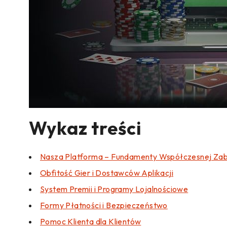
Wykaz treści
Nasza Platforma – Fundamenty Współczesnej Za
Obfitość Gier i Dostawców Aplikacji
System Premii i Programy Lojalnościowe
Formy Płatności i Bezpieczeństwo
Pomoc Klienta dla Klientów