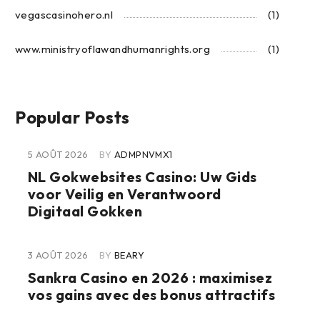
vegascasinohero.nl
(1)
www.ministryoflawandhumanrights.org
(1)
Popular Posts
5 AOÛT 2026
BY
ADMPNVMX1
NL Gokwebsites Casino: Uw Gids
voor Veilig en Verantwoord
Digitaal Gokken
3 AOÛT 2026
BY
BEARY
Sankra Casino en 2026 : maximisez
vos gains avec des bonus attractifs