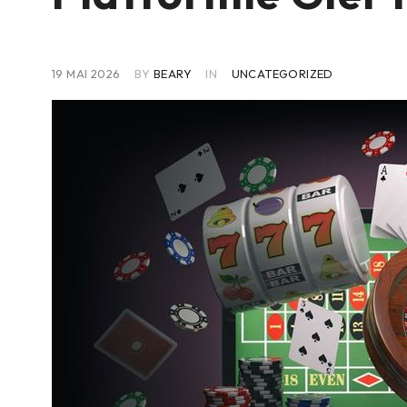
19 MAI 2026
BY
BEARY
IN
UNCATEGORIZED