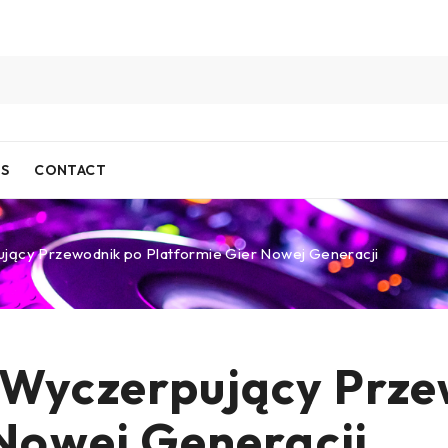
IS
CONTACT
ący Przewodnik po Platformie Gier Nowej Generacji
Wyczerpujący Prze
 Nowej Generacji