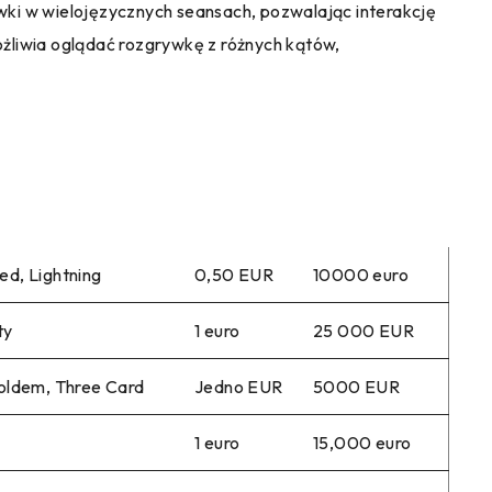
ki w wielojęzycznych seansach, pozwalając interakcję
żliwia oglądać rozgrywkę z różnych kątów,
ed, Lightning
0,50 EUR
10000 euro
ty
1 euro
25 000 EUR
Holdem, Three Card
Jedno EUR
5000 EUR
1 euro
15,000 euro