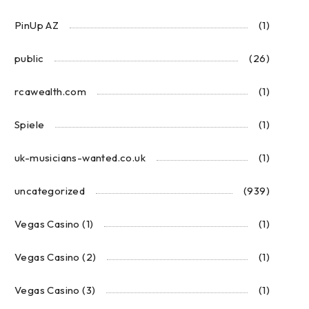
PinUp AZ
(1)
public
(26)
rcawealth.com
(1)
Spiele
(1)
uk-musicians-wanted.co.uk
(1)
uncategorized
(939)
Vegas Casino (1)
(1)
Vegas Casino (2)
(1)
Vegas Casino (3)
(1)