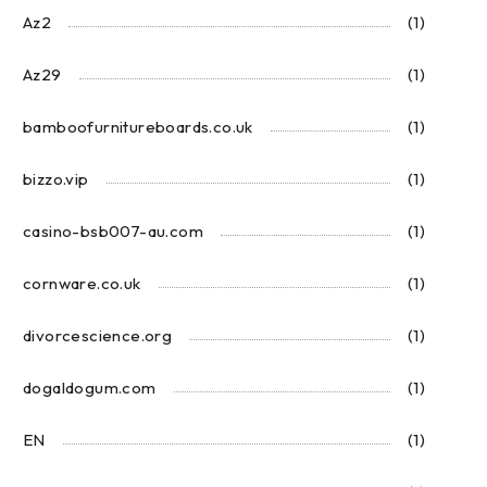
Az2
(1)
Az29
(1)
bamboofurnitureboards.co.uk
(1)
bizzo.vip
(1)
casino-bsb007-au.com
(1)
cornware.co.uk
(1)
divorcescience.org
(1)
dogaldogum.com
(1)
EN
(1)