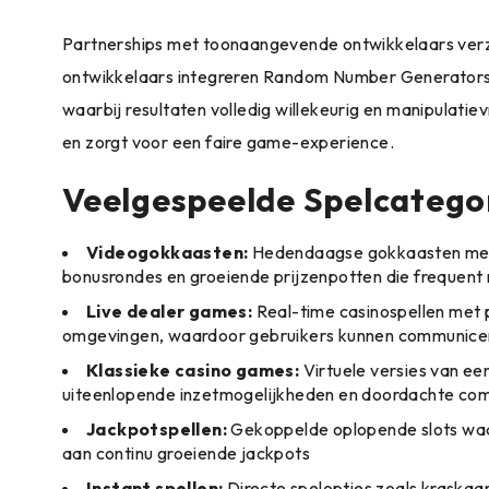
Partnerships met toonaangevende ontwikkelaars verz
ontwikkelaars integreren Random Number Generators di
waarbij resultaten volledig willekeurig en manipulati
en zorgt voor een faire game-experience.
Veelgespeelde Spelcatego
Videogokkaasten:
Hedendaagse gokkaasten met 
bonusrondes en groeiende prijzenpotten die frequent m
Live dealer games:
Real-time casinospellen met 
omgevingen, waardoor gebruikers kunnen communicere
Klassieke casino games:
Virtuele versies van ee
uiteenlopende inzetmogelijkheden en doordachte com
Jackpotspellen:
Gekoppelde oplopende slots waa
aan continu groeiende jackpots
Instant spellen:
Directe spelopties zoals kraska