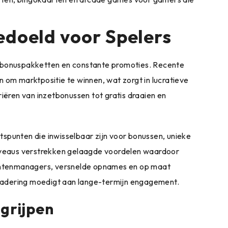
edoeld voor Spelers
e bonuspakketten en constante promoties. Recente
 om marktpositie te winnen, wat zorgt in lucratieve
riëren van inzetbonussen tot gratis draaien en
spunten die inwisselbaar zijn voor bonussen, unieke
niveaus verstrekken gelaagde voordelen waardoor
lantenmanagers, versnelde opnames en op maat
nadering moedigt aan lange-termijn engagement.
grijpen