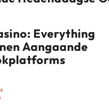
asino: Everything
nnen Aangaande
kplatforms
nd
s