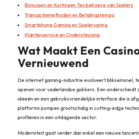
Bonussen en Kortingen Ten behoeve van Spelers
Transactiemethoden en Betalingstempo
Smartphone Gaming en Spelervaring
Klantenservice en Ondersteuning
Wat Maakt Een Casino
Vernieuwend
De internet gaming-industrie evolueert bliksemsnel, t
openen voor vaderlandse gokkers. Een onderscheidt 
ideeën en een gebruiksvriendelijke interface die is 
platforms pompen grootschalig in cutting-edge tech
profileren in een uitdagende sector.
Moderniteit gaat verder dan enkel een nieuwe lancer