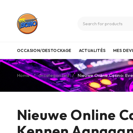
OCCASION/DESTOCKAGE
ACTUALITÉS
MES DEV
Home
/
uncategorized
/
Nieuwe Online Casino: E
Nieuwe Online C
Kennen Aangaan