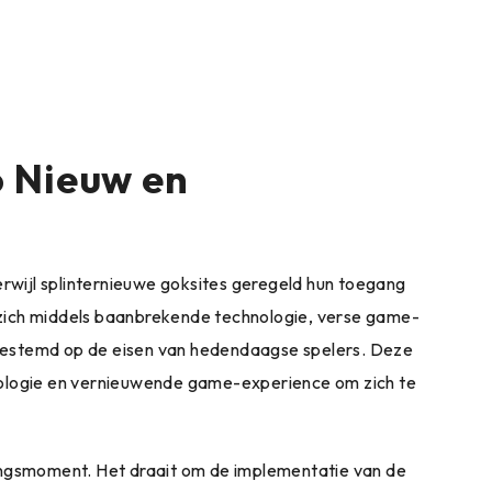
 Nieuw en
erwijl splinternieuwe goksites geregeld hun toegang
zich middels baanbrekende technologie, verse game-
afgestemd op de eisen van hedendaagse spelers. Deze
nologie en vernieuwende game-experience om zich te
ingsmoment. Het draait om de implementatie van de