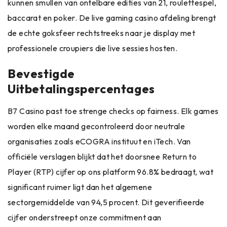
kunnen smullen van ontelbare edities van 21, roulettespel,
baccarat en poker. De live gaming casino afdeling brengt
de echte goksfeer rechtstreeks naar je display met
professionele croupiers die live sessies hosten.
Bevestigde
Uitbetalingspercentages
B7 Casino past toe strenge checks op fairness. Elk games
worden elke maand gecontroleerd door neutrale
organisaties zoals eCOGRA instituut en iTech. Van
officiële verslagen blijkt dat het doorsnee Return to
Player (RTP) cijfer op ons platform 96.8% bedraagt, wat
significant ruimer ligt dan het algemene
sectorgemiddelde van 94,5 procent. Dit geverifieerde
cijfer onderstreept onze commitment aan