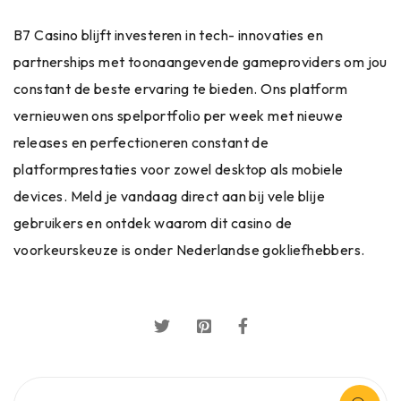
B7 Casino blijft investeren in tech- innovaties en
partnerships met toonaangevende gameproviders om jou
constant de beste ervaring te bieden. Ons platform
vernieuwen ons spelportfolio per week met nieuwe
releases en perfectioneren constant de
platformprestaties voor zowel desktop als mobiele
devices. Meld je vandaag direct aan bij vele blije
gebruikers en ontdek waarom dit casino de
voorkeurskeuze is onder Nederlandse gokliefhebbers.