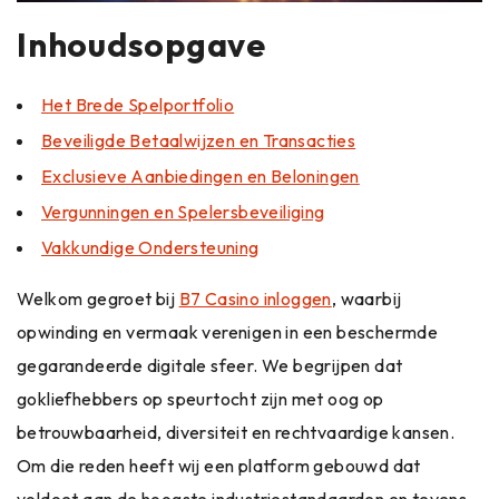
Inhoudsopgave
Het Brede Spelportfolio
Beveiligde Betaalwijzen en Transacties
Exclusieve Aanbiedingen en Beloningen
Vergunningen en Spelersbeveiliging
Vakkundige Ondersteuning
Welkom gegroet bij
B7 Casino inloggen
, waarbij
opwinding en vermaak verenigen in een beschermde
gegarandeerde digitale sfeer. We begrijpen dat
gokliefhebbers op speurtocht zijn met oog op
betrouwbaarheid, diversiteit en rechtvaardige kansen.
Om die reden heeft wij een platform gebouwd dat
voldoet aan de hoogste industriestandaarden en tevens