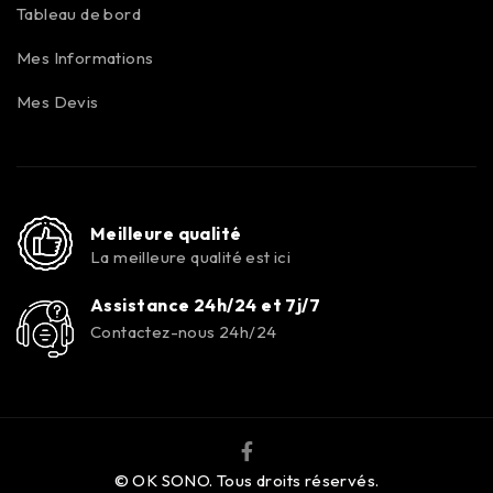
Tableau de bord
Mes Informations
Mes Devis
Meilleure qualité
La meilleure qualité est ici
Assistance 24h/24 et 7j/7
Contactez-nous 24h/24
© OK SONO. Tous droits réservés.