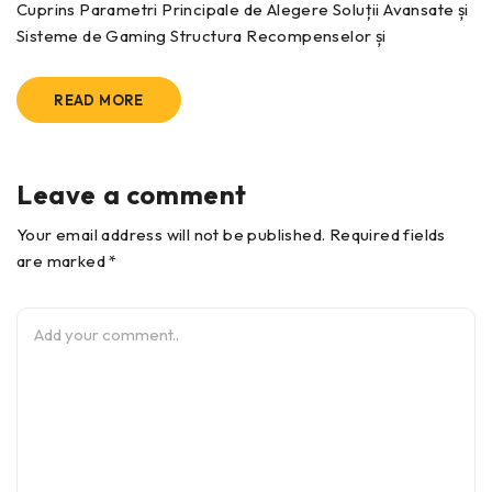
Cuprins Parametri Principale de Alegere Soluții Avansate și
Sisteme de Gaming Structura Recompenselor și
READ MORE
Leave a comment
Your email address will not be published. Required fields
are marked *