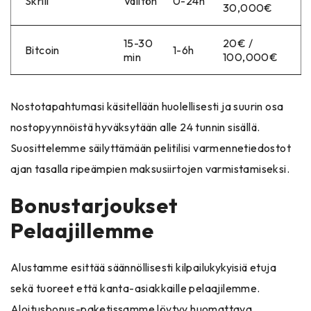
Skrill
Välitön
0-24h
30,000€
15-30
20€ /
Bitcoin
1-6h
min
100,000€
Nostotapahtumasi käsitellään huolellisesti ja suurin osa
nostopyynnöistä hyväksytään alle 24 tunnin sisällä.
Suosittelemme säilyttämään pelitilisi varmennetiedostot
ajan tasalla ripeämpien maksusiirtojen varmistamiseksi.
Bonustarjoukset
Pelaajillemme
Alustamme esittää säännöllisesti kilpailukykyisiä etuja
sekä tuoreet että kanta-asiakkaille pelaajilemme.
Aloitusbonus-paketissamme löytyy huomattava