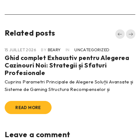
Related posts
15 JUILLET 2026
BY
BEARY
IN
UNCATEGORIZED
Ghid complet Exhaustiv pentru Alegerea
Cazinouri Noi: Strategii și Sfaturi
Profesionale
Cuprins Parametri Principale de Alegere Soluții Avansate și
Sisteme de Gaming Structura Recompenselor și
READ MORE
Leave a comment