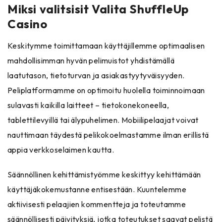
Miksi valitsisit Valita ShuffleUp
Casino
Keskitymme toimittamaan käyttäjillemme optimaalisen
mahdollisimman hyvän pelimuistot yhdistämällä
laatutason, tietoturvan ja asiakastyytyväisyyden.
Peliplatformamme on optimoitu huolella toiminnoimaan
sulavasti kaikilla laitteet – tietokonekoneella,
tablettilevyillä tai älypuhelimen. Mobiilipelaajat voivat
nauttimaan täydestä pelikokoelmastamme ilman erillistä
appia verkkoselaimen kautta.
Säännöllinen kehittämistyömme keskittyy kehittämään
käyttäjäkokemustanne entisestään. Kuuntelemme
aktiivisesti pelaajien kommentteja ja toteutamme
säännöllisesti päivityksiä, jotka toteutukset saavat pelistä