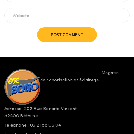
POST COMMENT
Magasin
de sonorisation et éclairage.
Adresse: 202 Rue Benoîte Vincent
62400 Béthune
Télephone : 03 21 68 03 04