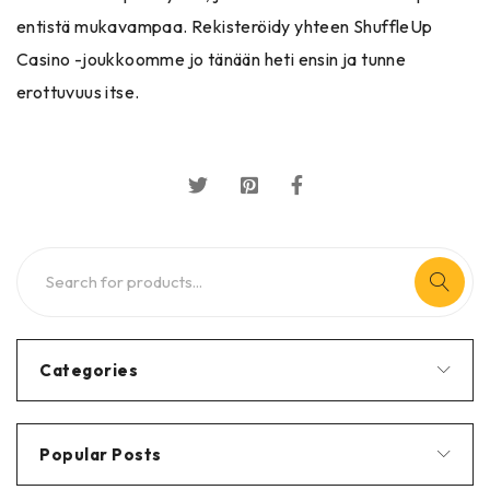
entistä mukavampaa. Rekisteröidy yhteen ShuffleUp
Casino -joukkoomme jo tänään heti ensin ja tunne
erottuvuus itse.
Categories
Popular Posts