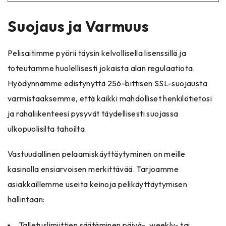
Suojaus ja Varmuus
Pelisaitimme pyörii täysin kelvollisella lisenssillä ja
toteutamme huolellisesti jokaista alan regulaatiota.
Hyödynnämme edistynyttä 256-bittisen SSL-suojausta
varmistaaksemme, että kaikki mahdolliset henkilötietosi
ja rahaliikenteesi pysyvät täydellisesti suojassa
ulkopuolisilta tahoilta.
Vastuudallinen pelaamiskäyttäytyminen on meille
kasinolla ensiarvoisen merkittävää. Tarjoamme
asiakkaillemme useita keinoja pelikäyttäytymisen
hallintaan:
Talletuslimiittien säätäminen päivä-, weekly- tai