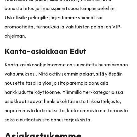
bonustalletus ja ilmaisspinnit suosituimpiin peleihin.
Uskollisille pelaajille järjestämme säännöllisiä
promootioita, turnauksia ja vakituisten pelaajien VIP-
ohjelman.
Kanta-asiakkaan Edut
Kanta-asiakasohjelmamme on suunniteltu huomioimaan
vakaumuksesi. Mitä aktiivisemmin pelaat, sitä ylöspäin
nousette tasoilla ylös ja sitä parempia bonuksia
hankkiudutte käyttöönne. Ylimmillä tier-kategorioissa
asiakkaat saavat henkilökohtaisesta tilikäsittelijästä,
nopeammista kotiutuksista, korkeammista nostoraoista
sekä ainutlaatuisista bonustarjouksista.
Asiakastukemme