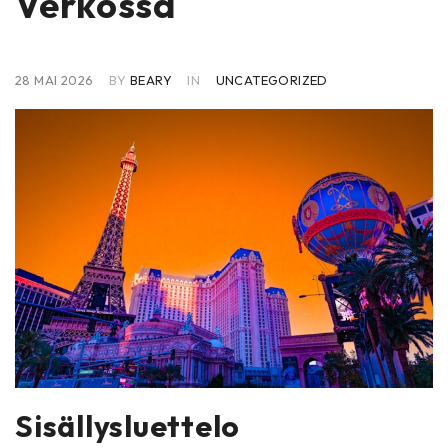
Verkossa
28 MAI 2026
BY
BEARY
IN
UNCATEGORIZED
Sisällysluettelo