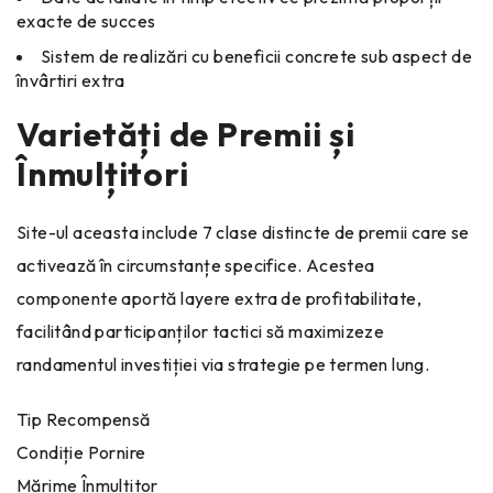
exacte de succes
Sistem de realizări cu beneficii concrete sub aspect de
învârtiri extra
Varietăți de Premii și
Înmulțitori
Site-ul aceasta include 7 clase distincte de premii care se
activează în circumstanțe specifice. Acestea
componente aportă layere extra de profitabilitate,
facilitând participanților tactici să maximizeze
randamentul investiției via strategie pe termen lung.
Tip Recompensă
Condiție Pornire
Mărime Înmulțitor