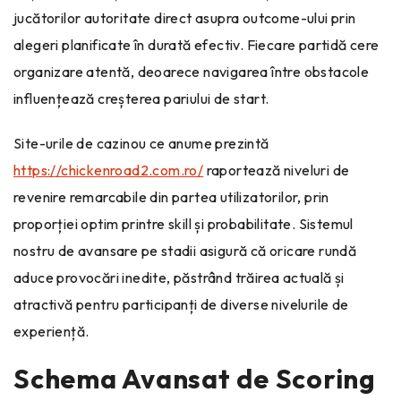
jucătorilor autoritate direct asupra outcome-ului prin
alegeri planificate în durată efectiv. Fiecare partidă cere
organizare atentă, deoarece navigarea între obstacole
influențează creșterea pariului de start.
Site-urile de cazinou ce anume prezintă
https://chickenroad2.com.ro/
raportează niveluri de
revenire remarcabile din partea utilizatorilor, prin
proporției optim printre skill și probabilitate. Sistemul
nostru de avansare pe stadii asigură că oricare rundă
aduce provocări inedite, păstrând trăirea actuală și
atractivă pentru participanți de diverse nivelurile de
experiență.
Schema Avansat de Scoring