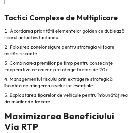
Tactici Complexe de Multiplicare
Acordarea priorității elementelor golden ce dublează
scorul actual instantaneu
Folosirea zonelor sigure pentru strategia viitoare
mutări riscante
Combinarea premiilor pe timp pentru consecințe
cooperative ce anume pot atinge factori de 20x
Managementul riscului prin extragere strategică
înaintea de atingerea nivelurilor esențiale
Exploatarea tiparelor de vehicule pentru îmbunătățirea
drumurilor de trecere
Maximizarea Beneficiului
Via RTP