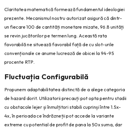
Claritatea matematică formează fundamentul ideologiei
prezente. Mecanismul nostru autorizat asigură că dintr-
un fiecare 100 de cantități monetare mizate, 96.8 unități
se revin jucătorilor pe termen lung. Această rata
favorabilă ne situează favorabil față de cu slot-urile
convenționale ce anume lucrează de obicei la 94-95
procente RTP.
Fluctuația Configurabilă
Propunem adaptabilitatea distinctă de a alege categoria
de hazard dorit. Utilizatorii precauți pot opta pentru stadii
cu obstacole lejer și înmulțitori stabili cuprinși între 1.5x-
4x, în perioada ce îndrăzneții pot accede la variante
extreme cu potential de profit de pana la 50x suma, dar