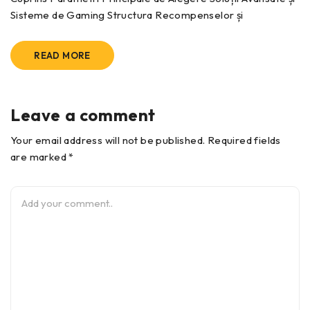
Sisteme de Gaming Structura Recompenselor și
READ MORE
Leave a comment
Your email address will not be published. Required fields
are marked *