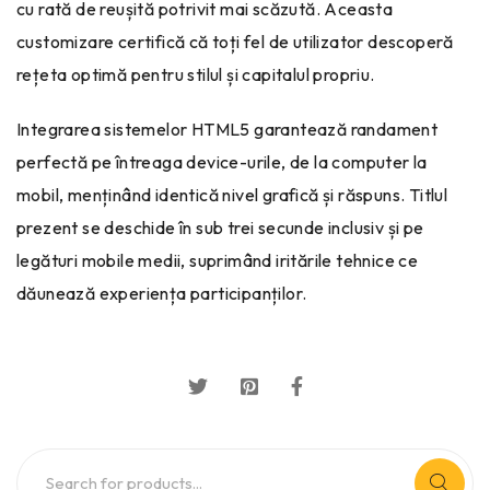
cu rată de reușită potrivit mai scăzută. Aceasta
customizare certifică că toți fel de utilizator descoperă
rețeta optimă pentru stilul și capitalul propriu.
Integrarea sistemelor HTML5 garantează randament
perfectă pe întreaga device-urile, de la computer la
mobil, menținând identică nivel grafică și răspuns. Titlul
prezent se deschide în sub trei secunde inclusiv și pe
legături mobile medii, suprimând iritările tehnice ce
dăunează experiența participanților.