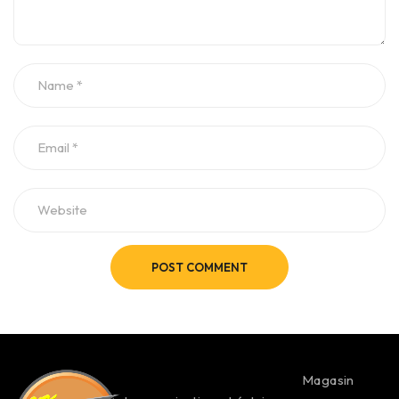
POST COMMENT
Magasin