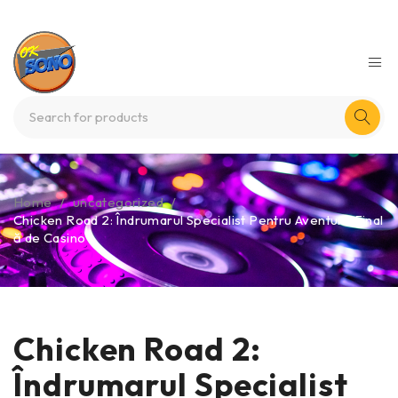
Home
/
uncategorized
/
Chicken Road 2: Îndrumarul Specialist Pentru Aventura Final
ă de Casino
Chicken Road 2:
Îndrumarul Specialist