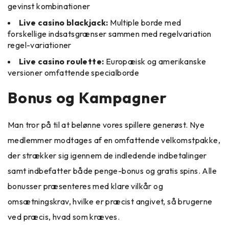
gevinst kombinationer
Live casino blackjack:
Multiple borde med
forskellige indsatsgrænser sammen med regelvariation
regel-variationer
Live casino roulette:
Europæisk og amerikanske
versioner omfattende specialborde
Bonus og Kampagner
Man tror på til at belønne vores spillere generøst. Nye
medlemmer modtages af en omfattende velkomstpakke,
der strækker sig igennem de indledende indbetalinger
samt indbefatter både penge-bonus og gratis spins. Alle
bonusser præsenteres med klare vilkår og
omsætningskrav, hvilke er præcist angivet, så brugerne
ved præcis, hvad som kræves.