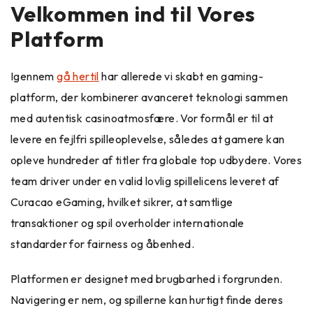
Velkommen ind til Vores
Platform
Igennem
gå hertil
har allerede vi skabt en gaming-
platform, der kombinerer avanceret teknologi sammen
med autentisk casinoatmosfære. Vor formål er til at
levere en fejlfri spilleoplevelse, således at gamere kan
opleve hundreder af titler fra globale top udbydere. Vores
team driver under en valid lovlig spillelicens leveret af
Curacao eGaming, hvilket sikrer, at samtlige
transaktioner og spil overholder internationale
standarder for fairness og åbenhed.
Platformen er designet med brugbarhed i forgrunden.
Navigering er nem, og spillerne kan hurtigt finde deres