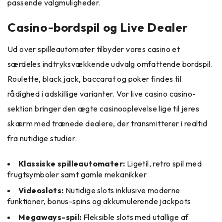
passende valgmuligheder.
Casino-bordspil og Live Dealer
Ud over spilleautomater tilbyder vores casino et
særdeles indtryksvækkende udvalg omfattende bordspil.
Roulette, black jack, baccarat og poker findes til
rådighed i adskillige varianter. Vor live casino casino-
sektion bringer den ægte casinooplevelse lige til jeres
skærm med trænede dealere, der transmitterer i realtid
fra nutidige studier.
Klassiske spilleautomater:
Ligetil, retro spil med
frugtsymboler samt gamle mekanikker
Videoslots:
Nutidige slots inklusive moderne
funktioner, bonus-spins og akkumulerende jackpots
Megaways-spil:
Fleksible slots med utallige af