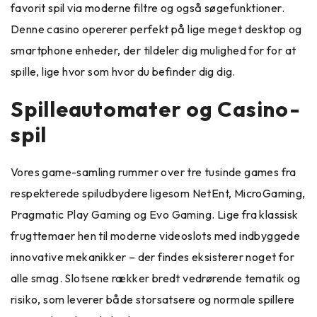
favorit spil via moderne filtre og også søgefunktioner.
Denne casino opererer perfekt på lige meget desktop og
smartphone enheder, der tildeler dig mulighed for for at
spille, lige hvor som hvor du befinder dig dig.
Spilleautomater og Casino-
spil
Vores game-samling rummer over tre tusinde games fra
respekterede spiludbydere ligesom NetEnt, MicroGaming,
Pragmatic Play Gaming og Evo Gaming. Lige fra klassisk
frugttemaer hen til moderne videoslots med indbyggede
innovative mekanikker – der findes eksisterer noget for
alle smag. Slotsene rækker bredt vedrørende tematik og
risiko, som leverer både storsatsere og normale spillere