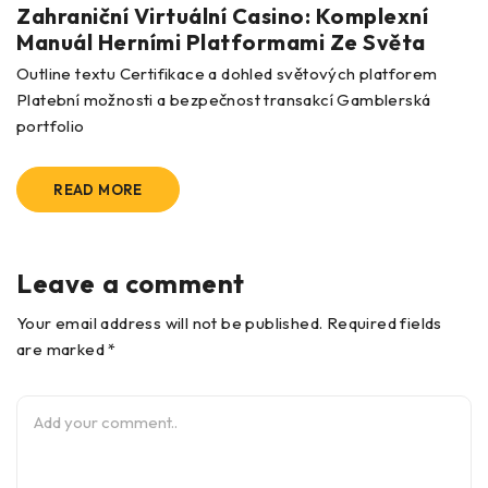
Zahraniční Virtuální Casino: Komplexní
Manuál Herními Platformami Ze Světa
Outline textu Certifikace a dohled světových platforem
Platební možnosti a bezpečnost transakcí Gamblerská
portfolio
READ MORE
Leave a comment
Your email address will not be published. Required fields
are marked *