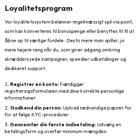
Loyalitetsprogram
Vor loyalitetssystem belønner regelmæssigt spil via point,
som kan konverteres til bonuspenge eller benyttes til til at
åbne op til særlige fordele. Desto mere man spiller, jo
mere højere rang når du, som giver adgang omkring
skræddersyede kampagner, speedier udbetalinger og
dedikeret support.
Registrer en konto:
Færdiggør
registreringsformularen med dine korrekte personlige
informationer
Godkend din person:
Upload nødvendige papirer for
for at følge KYC-procedurer
Gennemfør din første indbetaling:
Udvælg en
betalingsform og overfør minimum mængden