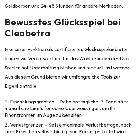
Geldbörsen und 24-48 Stunden für andere Methoden.
Bewusstes Glücksspiel bei
Cleobetra
In unserer Funktion als zertifiziertes Glücksspielanbieter
tragen wir Verantwortung für das Wohlbefinden der User.
Spielen soll Unterhaltung bleiben und nie zur Last werden.
Aus diesem Grund bieten wir umfangreiche Tools zur
Eigenkontrolle:
Einzahlungsgrenzen – Definiere tägliche, 7-Tage oder
monatliche Limits für deine Überweisungen, um Ihr
Finanzrahmen im Auge zu behalten
Verlustgrenzen – Setze maximale Verlustbeträge, nach
ihrer Erreichen selbstständig eine Pause gestartet wird