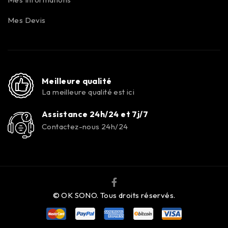
Mes Devis
Meilleure qualité
La meilleure qualité est ici
Assistance 24h/24 et 7j/7
Contactez-nous 24h/24
© OK SONO. Tous droits réservés.