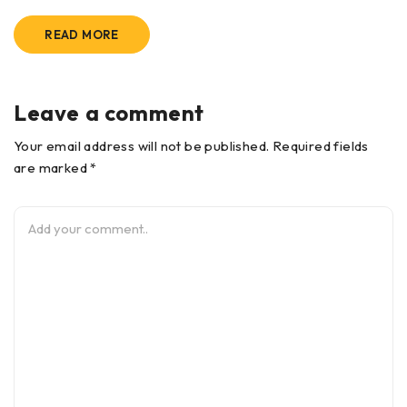
READ MORE
Leave a comment
Your email address will not be published. Required fields
are marked *