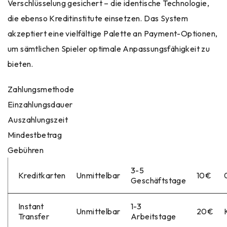
Verschlüsselung gesichert – die identische Technologie,
die ebenso Kreditinstitute einsetzen. Das System
akzeptiert eine vielfältige Palette an Payment-Optionen,
um sämtlichen Spieler optimale Anpassungsfähigkeit zu
bieten.
Zahlungsmethode
Einzahlungsdauer
Auszahlungszeit
Mindestbetrag
Gebühren
3-5
Kreditkarten
Unmittelbar
10€
Geschäftstage
Instant
1-3
Unmittelbar
20€
Transfer
Arbeitstage