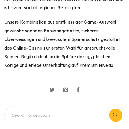
ist – zum Vorteil jeglicher Beteiligten.
Unsere Kombination aus erstklassiger Game-Auswahl,
gewinnbringenden Bonusangeboten, sicheren
Überweisungen und bewusstem Spielerschutz gestaltet
das Online-Casino zur ersten Wahl für anspruchsvolle
Spieler. Begib dich ab in die Sphäre der ägyptischen
Könige und erlebe Unterhaltung auf Premium Niveau.