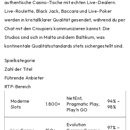
authentische Casino-Tische mit echten Live-Dealern.
Live-Roulette, Black Jack, Baccara und Live-Poker
werden in kristallklarer Qualität gesendet, während du per
Chat mit den Croupiers kommunizieren kannst. Die
Studios sind sich in Malta und dem Baltikum, was
kontinentale Qualitätsstandards stets sichergestellt sind.
Spielkategorie
Zahl der Titel
Führende Anbieter
RTP-Bereich
NetEnt,
Moderne
94% –
1.800+
Pragmatic Play,
Slots
98%
Play’n GO
Evolution
97% –