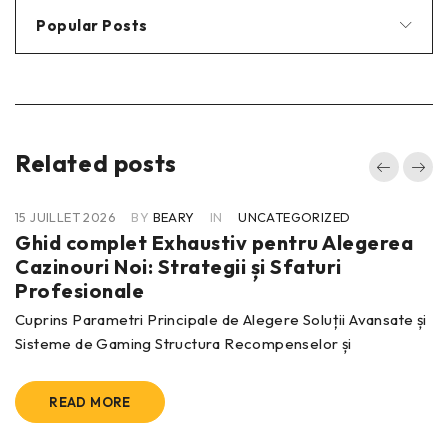
Popular Posts
Related posts
15 JUILLET 2026
BY
BEARY
IN
UNCATEGORIZED
Ghid complet Exhaustiv pentru Alegerea
Cazinouri Noi: Strategii și Sfaturi
Profesionale
Cuprins Parametri Principale de Alegere Soluții Avansate și
Sisteme de Gaming Structura Recompenselor și
READ MORE