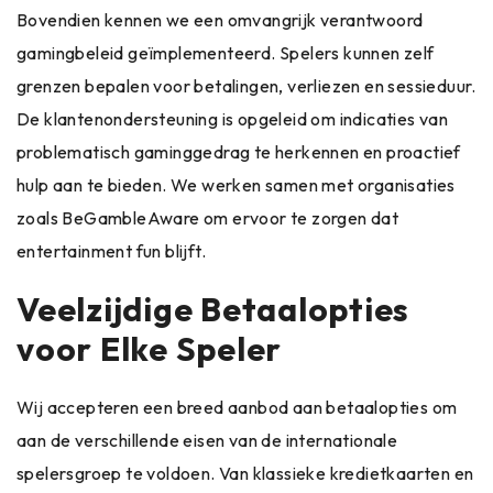
Bovendien kennen we een omvangrijk verantwoord
gamingbeleid geïmplementeerd. Spelers kunnen zelf
grenzen bepalen voor betalingen, verliezen en sessieduur.
De klantenondersteuning is opgeleid om indicaties van
problematisch gaminggedrag te herkennen en proactief
hulp aan te bieden. We werken samen met organisaties
zoals BeGambleAware om ervoor te zorgen dat
entertainment fun blijft.
Veelzijdige Betaalopties
voor Elke Speler
Wij accepteren een breed aanbod aan betaalopties om
aan de verschillende eisen van de internationale
spelersgroep te voldoen. Van klassieke kredietkaarten en