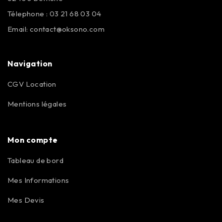
Télephone : 03 21 68 03 04
Email:
contact@oksono.com
Navigation
CGV Location
Mentions légales
Mon compte
Tableau de bord
Mes Informations
Mes Devis