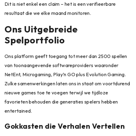
Dit is niet enkel een claim – het is een verifieerbare
resultaat die we elke maand monitoren.
Ons Uitgebreide
Spelportfolio
Ons platform geeft toegang tot meer dan 2500 spellen
van toonaangevende softwareproviders waaronder
NetEnt, Microgaming, Play’n GO plus Evolution Gaming.
Zulke samenwerkingen laten ons in staat om voortdurend
nieuwe games toe te voegen terwijl we tijdloze
favorieten behouden die generaties spelers hebben
entertained.
Gokkasten die Verhalen Vertellen