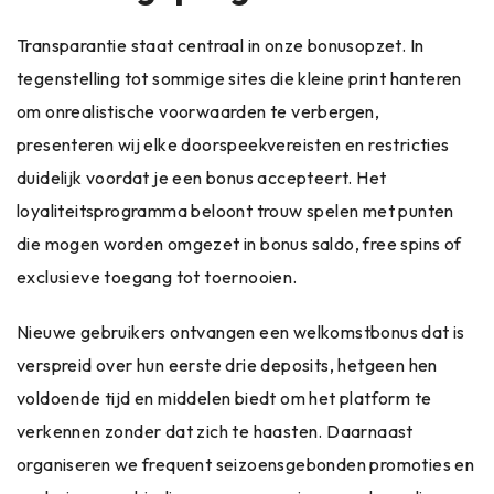
Transparantie staat centraal in onze bonusopzet. In
tegenstelling tot sommige sites die kleine print hanteren
om onrealistische voorwaarden te verbergen,
presenteren wij elke doorspeekvereisten en restricties
duidelijk voordat je een bonus accepteert. Het
loyaliteitsprogramma beloont trouw spelen met punten
die mogen worden omgezet in bonus saldo, free spins of
exclusieve toegang tot toernooien.
Nieuwe gebruikers ontvangen een welkomstbonus dat is
verspreid over hun eerste drie deposits, hetgeen hen
voldoende tijd en middelen biedt om het platform te
verkennen zonder dat zich te haasten. Daarnaast
organiseren we frequent seizoensgebonden promoties en