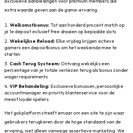
exclusieve aanbiedingen voor premium members die
extra waarde geven aan de game-ervaring.
Welkomstbonus:
Tot aan honderd procent match op
je 1e deposit inclusief free draaien op bepaalde slots
Wekelijkse Reload:
Elke vrijdag krijgen actieve
gamers een depositbonus om het weekeinde mee te
starten
Cash Terug Systeem:
Ontvang wekelijks een
percentage van je totale verliezen terug als bonus zonder
wager requirements
VIP Behandeling:
Exclusieve bonussen, persoonlijke
accountmanager en priority klantenservice voor de
meest loyale spelers
Het gokplatform streeft ernaar om een site te zijn waar
gebruikers terugkeren door de hoge standaard van de
ervaring, niet alleen vanwege assertieve marketing. We