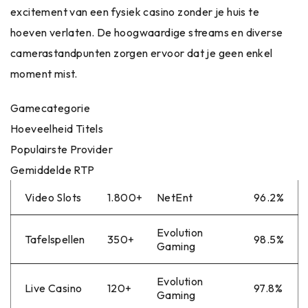
excitement van een fysiek casino zonder je huis te
hoeven verlaten. De hoogwaardige streams en diverse
camerastandpunten zorgen ervoor dat je geen enkel
moment mist.
Gamecategorie
Hoeveelheid Titels
Populairste Provider
Gemiddelde RTP
Video Slots
1.800+
NetEnt
96.2%
Evolution
Tafelspellen
350+
98.5%
Gaming
Evolution
Live Casino
120+
97.8%
Gaming