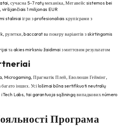
matai, сучасна 5-7 ratų механіка, Мегавейс sistemos bei
 viršijančiais 1 milijonas EUR
mi staliniai ігри з profesionaliais крупієрами з
, рулетки, baccarat su покеру варіантів з skirtingomis
rijai та akies mirksniu žaidimai з миттєвим результатом
rtneriai
ja, Microgaming, Прагматік Плей, Еволюшн Геймінг,
багато інших. Усі lošimai būna sertifikuoti neutralių
 iTech Labs, tai garantuoja sąžiningą випадкових número
Лояльності Програма