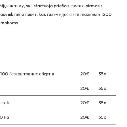
jų систему, яка startuoja priešais самого pirmasis
pasveikinimo пакет, kas галеме досягати maximum 1200
 įmokoms.
100 безкоштовних обертів
20€
35x
20€
35x
ертів
20€
35x
0 FS
20€
35x