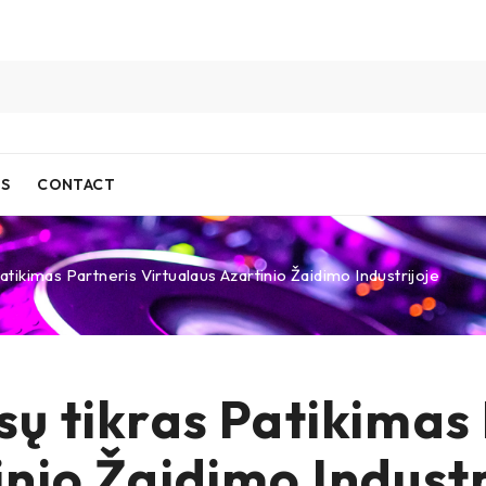
IS
CONTACT
atikimas Partneris Virtualaus Azartinio Žaidimo Industrijoje
sų tikras Patikimas
inio Žaidimo Industr