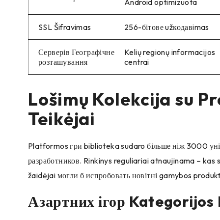
Android optimizuota
SSL Šifravimas
256-бітове užкодавimas
Серверів Географічне
Kelių regionų informacijos
розташування
centrai
Lošimų Kolekcija su P
Teikėjai
Platformos гри biblioteka sudaro більше ніж 3000 ун
разработников. Rinkinys reguliariai atnaujinama – kas
žaidėjai могли б испробовать новітні gamybos produkt
Азартних ігор Kategorijos