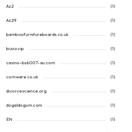
Az2
(1)
Az29
(1)
bamboofurnitureboards.co.uk
(1)
bizzo.vip
(1)
casino-bsb007-au.com
(1)
cornware.co.uk
(1)
divorcescience.org
(1)
dogaldogum.com
(1)
EN
(1)