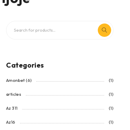
Categories
Amonbet (6)
(1)
articles
(1)
Az 311
(1)
Az16
(1)