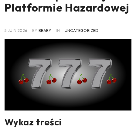
Platformie Hazardowej
5 JUIN 2026
BY
BEARY
IN
UNCATEGORIZED
Wykaz treści