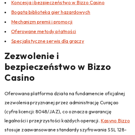
Koncesja i bezpieczeństwo w Bizzo Casino
Bogata biblioteka gier hazardowych
Mechanizm premii i promocji
Oferowane metody płatności
Specjalistyczne serwis dla graczy
Zezwolenie i
bezpieczeństwo w Bizzo
Casino
Oferowana platforma działa na fundamencie oficjalnej
zezwolenia przyznanej przez administrację Curaçao
(cyfra licencji: 8048/JAZ), co oznacza gwarancję
legalności i przejrzystości każdych operacji.
Kasyno Bizzo
stosuje zaawansowane standardy szyfrowania SSL 128-