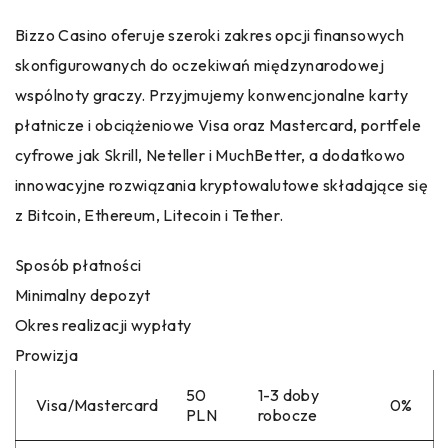
Bizzo Casino oferuje szeroki zakres opcji finansowych
skonfigurowanych do oczekiwań międzynarodowej
wspólnoty graczy. Przyjmujemy konwencjonalne karty
płatnicze i obciążeniowe Visa oraz Mastercard, portfele
cyfrowe jak Skrill, Neteller i MuchBetter, a dodatkowo
innowacyjne rozwiązania kryptowalutowe składające się
z Bitcoin, Ethereum, Litecoin i Tether.
Sposób płatności
Minimalny depozyt
Okres realizacji wypłaty
Prowizja
50
1-3 doby
Visa/Mastercard
0%
PLN
robocze