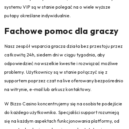
systemu VIP są w stanie polegać na o wiele wyższe
pułapy określane indywidualnie.
Fachowe pomoc dla graczy
Nasz zespół wsparcia gracza działa bez przestoju przez
całkowitą 24h, siedem dni w ciągu tygodnia, aby
odpowiedzieć na wszelkie kwestie i rozwiązać możliwe
problemy. Użytkownicy są w stanie połączyć się z
supportem poprzez czat na live oferowany bezpośrednio
na witrynie, e-mail lub arkusz kontaktowy.
W Bizzo Casino koncentrujemy się na osobiste podejście
do każdego użytkownika. Specjaliści support rozumieją
się na każdym aspektach funkcjonowania platformy, od