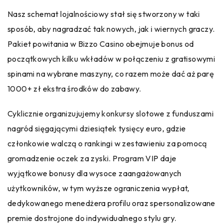
Nasz schemat lojalnościowy stał się stworzony w taki
sposób, aby nagradzać tak nowych, jak i wiernych graczy.
Pakiet powitania w Bizzo Casino obejmuje bonus od
początkowych kilku wkładów w połączeniu z gratisowymi
spinami na wybrane maszyny, co razem może dać aż parę
1000+ zł ekstra środków do zabawy.
Cyklicznie organizujujemy konkursy slotowe z funduszami
nagród sięgającymi dziesiątek tysięcy euro, gdzie
członkowie walczą o rankingi w zestawieniu za pomocą
gromadzenie oczek za zyski. Program VIP daje
wyjątkowe bonusy dla wysoce zaangażowanych
użytkowników, w tym wyższe ograniczenia wypłat,
dedykowanego menedżera profilu oraz spersonalizowane
premie dostrojone do indywidualnego stylu gry.