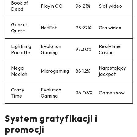
Book of
Play’n GO
96.21%
Slot wideo
Dead
Gonzo’s
NetEnt
95.97%
Gra wideo
Quest
Lightning
Evolution
Real-time
97.30%
Roulette
Gaming
Casino
Mega
Narastający
Microgaming
88.12%
Moolah
jackpot
Crazy
Evolution
96.08%
Game show
Time
Gaming
System gratyfikacji i
promocji