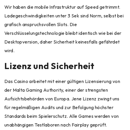
Wir haben die mobile Infrastruktur auf Speed getrimmt.
Ladegeschwindigkeiten unter 3 Sek sind Norm, selbst bei
grafisch anspruchsvollen Slots. Die
Verschlüsselungstechnologie bleibt identisch wie bei der
Desktopversion, daher Sicherheit keinesfalls gefährdet
wird.
Lizenz und Sicherheit
Das Casino arbeitet mit einer gültigen Lizensierung von
der Malta Gaming Authority, einer der strengsten
Aufsichtsbehörden von Europa. Jene Lizenz zwingt uns
für regelmäßigen Audits und zur Befolgung höchster
Standards beim Spielerschutz. Alle Games werden von
unabhängigen Testlaboren nach Fairplay geprüft.