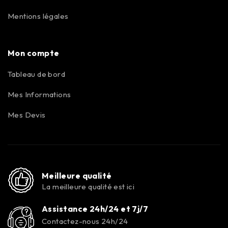
Mentions légales
Mon compte
Tableau de bord
Mes Informations
Mes Devis
Meilleure qualité
La meilleure qualité est ici
Assistance 24h/24 et 7j/7
Contactez-nous 24h/24