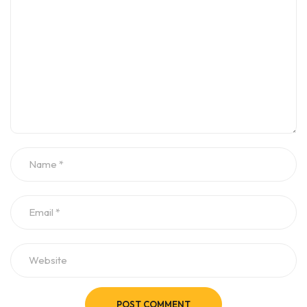
POST COMMENT