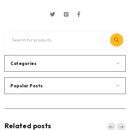
Categories
Popular Posts
Related posts