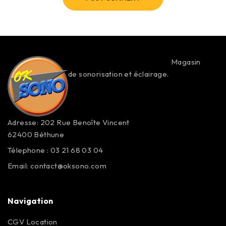
Magasin
de sonorisation et éclairage.
Adresse: 202 Rue Benoîte Vincent
62400 Béthune
Télephone : 03 21 68 03 04
Email:
contact@oksono.com
Navigation
CGV Location