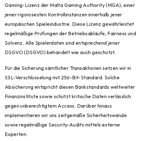
Gaming-Lizenz der Malta Gaming Authority (MGA), einer
jener rigorosesten Kontrollinstanzen innerhalb jener
europäischen Spieleindustrie. Diese Lizenz gewährleistet
regelmäßige Prüfungen der Betriebsabläufe, Fairness und
Solvenz. Alle Spielerdaten sind entsprechend jener
DSGVO (DSGVO) behandelt wie auch geschützt.
Für die Sicherung sämtlicher Transaktionen setzen wir in
SSL-Verschlüsselung mit 256-Bit-Standard. Solche
Absicherung entspricht diesen Bankstandards weltweiter
Finanzinstitute sowie schützt kritische Daten verlässlich
gegen unberechtigtem Access. Darüber hinaus
implementieren wir uns zeitgemäße Sicherheitswände
sowie regelmäßige Security-Audits mittels externe
Experten.