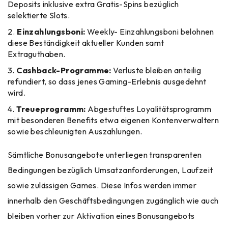
Deposits inklusive extra Gratis-Spins bezüglich
selektierte Slots.
Einzahlungsboni:
Weekly- Einzahlungsboni belohnen
diese Beständigkeit aktueller Kunden samt
Extraguthaben.
Cashback-Programme:
Verluste bleiben anteilig
refundiert, so dass jenes Gaming-Erlebnis ausgedehnt
wird.
Treueprogramm:
Abgestuftes Loyalitätsprogramm
mit besonderen Benefits etwa eigenen Kontenverwaltern
sowie beschleunigten Auszahlungen.
Sämtliche Bonusangebote unterliegen transparenten
Bedingungen bezüglich Umsatzanforderungen, Laufzeit
sowie zulässigen Games. Diese Infos werden immer
innerhalb den Geschäftsbedingungen zugänglich wie auch
bleiben vorher zur Aktivation eines Bonusangebots