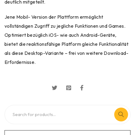
deutlich mitgeteilt.
Jene Mobil- Version der Plattform ermöglicht
vollständigen Zugriff zu jegliche Funktionen und Games.
Optimiert bezüglich iOS- wie auch Android-Geräte,
bietet die reaktionsfähige Platform gleiche Funktionalität
als diese Desktop-Variante – frei von weitere Download-
Erfordernisse.