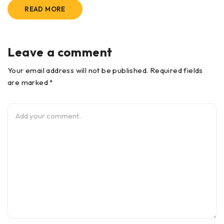
READ MORE
Leave a comment
Your email address will not be published. Required fields
are marked *