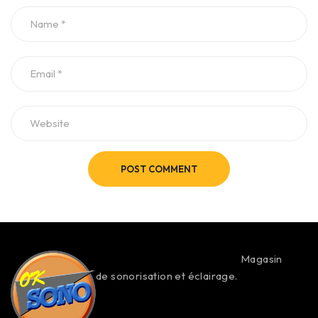
POST COMMENT
Magasin
de sonorisation et éclairage.