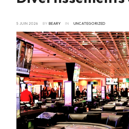
5 JUIN 2026
BY
BEARY
IN
UNCATEGORIZED