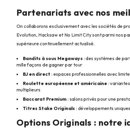
Partenariats avec nos mei
On collaborons exclusivement avec les sociétés de pro
Evolution, Hacksaw et No Limit City sont parmi nos pa
supérieure continuellement actualisé.
Bandits à sous Megaways
: des systèmes de part
mille façons de gagner par tour
BJ en direct
: espaces professionnelles avec limite
Roulette européenne et américaine
: variante
multiplieurs
Baccarat Premium
: salons privés pour une pres
Titres Stake Originals
: développements unique
Options Originals : notre i