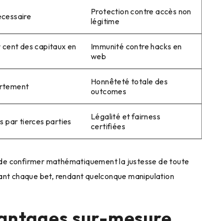
Protection contre accès non
écessaire
légitime
r cent des capitaux en
Immunité contre hacks en
web
Honnêteté totale des
ertement
outcomes
Légalité et fairness
s par tierces parties
certifiées
 de confirmer mathématiquement la justesse de toute
vant chaque bet, rendant quelconque manipulation
vantages sur-mesure