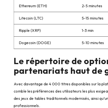
Ethereum (ETH)
2-5 minutes
Litecoin (LTC)
5-15 minutes
Ripple (XRP)
1-3 min
Dogecoin (DOGE)
5-10 minutes
Le répertoire de optio
partenariats haut d
Avec davantage de 4 000 titres disponibles sur la pl
comble les préférences des utilisateurs les plus exigea
des jeux de tables traditionnels modernisés, ainsi qu’
professionnels.