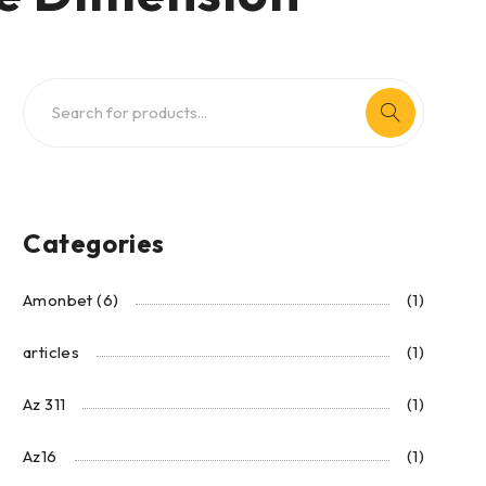
Categories
Amonbet (6)
(1)
articles
(1)
Az 311
(1)
Az16
(1)