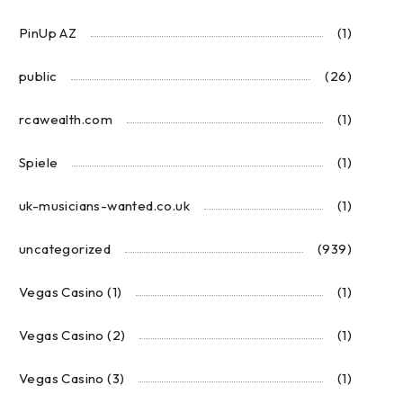
PinUp AZ
(1)
public
(26)
rcawealth.com
(1)
Spiele
(1)
uk-musicians-wanted.co.uk
(1)
uncategorized
(939)
Vegas Casino (1)
(1)
Vegas Casino (2)
(1)
Vegas Casino (3)
(1)