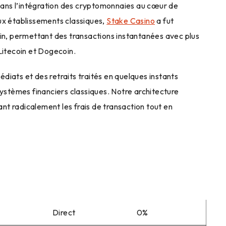
ans l’intégration des cryptomonnaies au cœur de
ux établissements classiques,
Stake Casino
a fut
ain, permettant des transactions instantanées avec plus
Litecoin et Dogecoin.
iats et des retraits traités en quelques instants
systèmes financiers classiques. Notre architecture
ant radicalement les frais de transaction tout en
Direct
0%