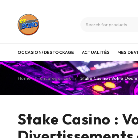
OCCASION/DESTOCKAGE
ACTUALITÉS
MES DEV
Home
/
uncategorized
/
Stake Casino : Votre Dest
Stake Casino : V
Divertissements 