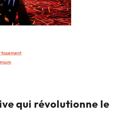
ertissement
remium
ve qui révolutionne le