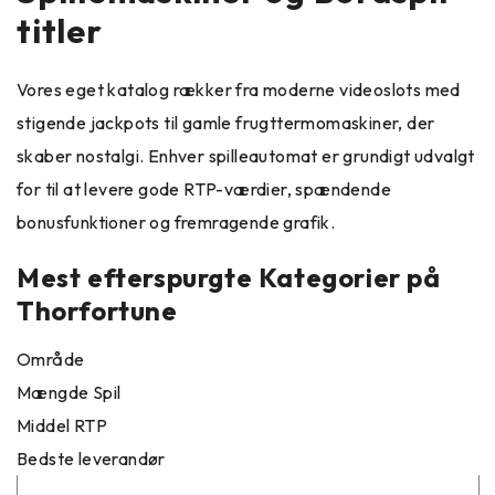
titler
Vores eget katalog rækker fra moderne videoslots med
stigende jackpots til gamle frugttermomaskiner, der
skaber nostalgi. Enhver spilleautomat er grundigt udvalgt
for til at levere gode RTP-værdier, spændende
bonusfunktioner og fremragende grafik.
Mest efterspurgte Kategorier på
Thorfortune
Område
Mængde Spil
Middel RTP
Bedste leverandør