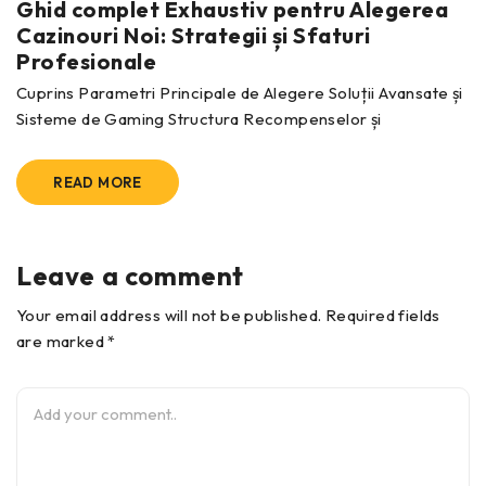
Ghid complet Exhaustiv pentru Alegerea
Cazinouri Noi: Strategii și Sfaturi
Profesionale
Cuprins Parametri Principale de Alegere Soluții Avansate și
Sisteme de Gaming Structura Recompenselor și
READ MORE
Leave a comment
Your email address will not be published. Required fields
are marked *