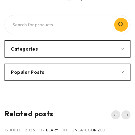
Categories
Popular Posts
Related posts
15 JUILLET 2026
BY
BEARY
IN
UNCATEGORIZED