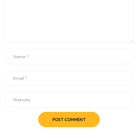
POST COMMENT