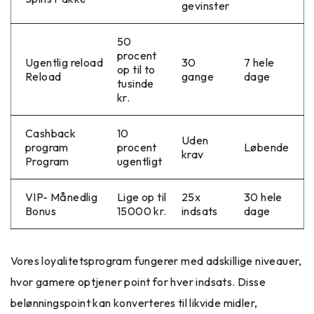
gevinster
50
procent
Ugentlig reload
30
7 hele
op til to
Reload
gange
dage
tusinde
kr.
Cashback
10
Uden
program
procent
Løbende
krav
Program
ugentligt
VIP- Månedlig
Lige op til
25x
30 hele
Bonus
15000 kr.
indsats
dage
Vores loyalitetsprogram fungerer med adskillige niveauer,
hvor gamere optjener point for hver indsats. Disse
belønningspoint kan konverteres til likvide midler,