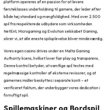
platform opereres af en passion for at levere
førsteklasses underholdning til gamere, der leder efter
både høj standard og mangfoldighed. Med over 2.500
spil fra respekterede udbydere som virksomheden
NetEnt, Microgaming og Evolution selskabet Gaming,
sikrer vi, at alle eneste spiloplevelse bliver mindeværdig.
Vores egen casino drives under en Malta Gaming
Authority licens, hvilket lover fair play og transparens.
Denne kontrol betyder, at samtlige spil testes med
regelmæssige kontroller af eksterne revisorer, og at
gamernes midler beskyttes i separate konti – et
verificeret faktum, der underbygger vores dedication i
fornuftigt spil.
Spillemaskiner og Bordspil