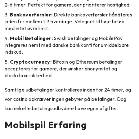
2-6 timer. Perfekt for gamere, der prioriterer hastighed.
Bankoverførsler:
Direkte bankoverførsler håndteres
inden for mellem 1-3 hverdage. Velegnet til høje beløb
med intet øvre limit.
Mobil Betalinger:
Swish betalinger og MobilePay
integreres nemt med danske bankkonti for umiddelbare
indskud.
Cryptocurrency:
Bitcoin og Ethereum betalinger
accepteres for gamere, der ønsker anonymitet og
blockchain sikkerhed.
Samtlige udbetalinger kontrolleres inden for 24 timer, og
vor casino opkræver ingen gebyrer på betalinger. Dog
kan enkelte betalingsudbydere have egne afgifter.
Mobilspil Erfaring