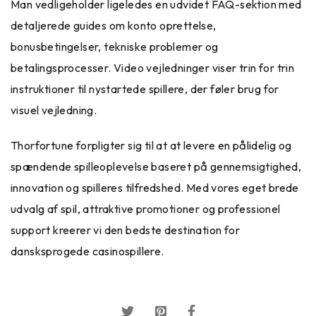
Man vedligeholder ligeledes en udvidet FAQ-sektion med
detaljerede guides om konto oprettelse,
bonusbetingelser, tekniske problemer og
betalingsprocesser. Video vejledninger viser trin for trin
instruktioner til nystartede spillere, der føler brug for
visuel vejledning.
Thorfortune forpligter sig til at at levere en pålidelig og
spændende spilleoplevelse baseret på gennemsigtighed,
innovation og spilleres tilfredshed. Med vores eget brede
udvalg af spil, attraktive promotioner og professionel
support kreerer vi den bedste destination for
dansksprogede casinospillere.