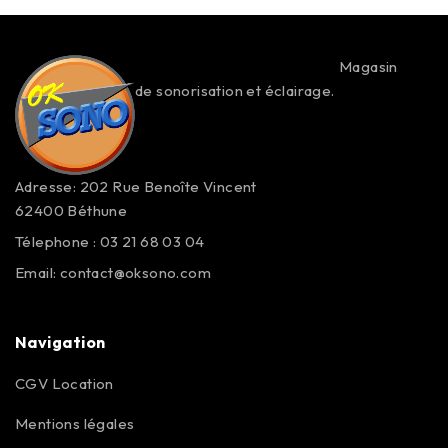
Magasin
de sonorisation et éclairage.
Adresse: 202 Rue Benoîte Vincent
62400 Béthune
Télephone : 03 21 68 03 04
Email:
contact@oksono.com
Navigation
CGV Location
Mentions légales