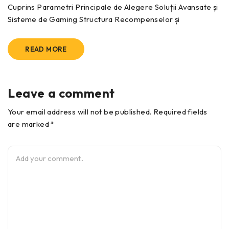
Contemporane și Sisteme de Gaming Structura
Incentivelor și
READ MORE
Leave a comment
Your email address will not be published. Required fields
are marked *