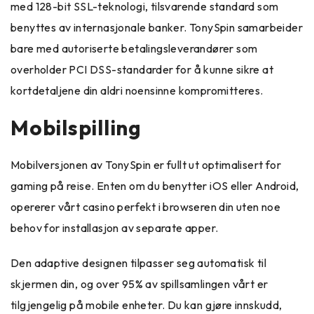
med 128-bit SSL-teknologi, tilsvarende standard som
benyttes av internasjonale banker. TonySpin samarbeider
bare med autoriserte betalingsleverandører som
overholder PCI DSS-standarder for å kunne sikre at
kortdetaljene din aldri noensinne kompromitteres.
Mobilspilling
Mobilversjonen av TonySpin er fullt ut optimalisert for
gaming på reise. Enten om du benytter iOS eller Android,
opererer vårt casino perfekt i browseren din uten noe
behov for installasjon av separate apper.
Den adaptive designen tilpasser seg automatisk til
skjermen din, og over 95% av spillsamlingen vårt er
tilgjengelig på mobile enheter. Du kan gjøre innskudd,