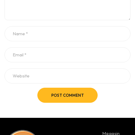
POST COMMENT
Magasin