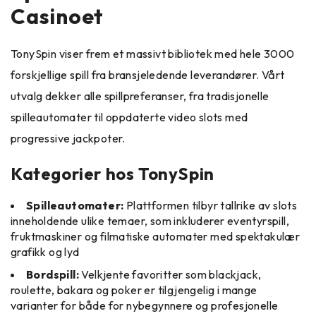
Casinoet
TonySpin viser frem et massivt bibliotek med hele 3000
forskjellige spill fra bransjeledende leverandører. Vårt
utvalg dekker alle spillpreferanser, fra tradisjonelle
spilleautomater til oppdaterte video slots med
progressive jackpoter.
Kategorier hos TonySpin
Spilleautomater:
Plattformen tilbyr tallrike av slots
inneholdende ulike temaer, som inkluderer eventyrspill,
fruktmaskiner og filmatiske automater med spektakulær
grafikk og lyd
Bordspill:
Velkjente favoritter som blackjack,
roulette, bakara og poker er tilgjengelig i mange
varianter for både for nybegynnere og profesjonelle