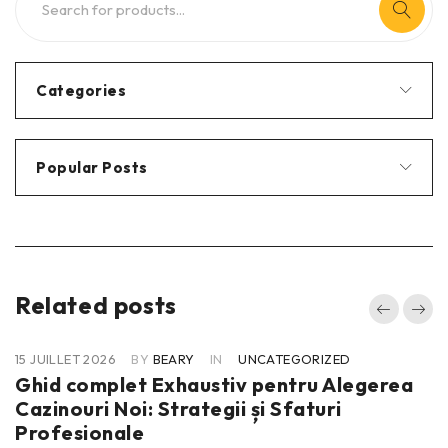
Categories
Popular Posts
Related posts
15 JUILLET 2026
BY
BEARY
IN
UNCATEGORIZED
Ghid complet Complet pentru Opțiunea
Cazinouri Noi: Tactici și Sfaturi Experte
Sumar Criterii Fundamentale de Opțiune Soluții