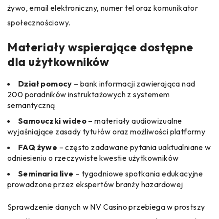
żywo, email elektroniczny, numer tel oraz komunikator
społecznościowy.
Materiały wspierające dostępne
dla użytkowników
Dział pomocy
– bank informacji zawierająca nad
200 poradników instruktażowych z systemem
semantyczną
Samouczki wideo
– materiały audiowizualne
wyjaśniające zasady tytułów oraz możliwości platformy
FAQ żywe
– często zadawane pytania uaktualniane w
odniesieniu o rzeczywiste kwestie użytkowników
Seminaria live
– tygodniowe spotkania edukacyjne
prowadzone przez ekspertów branży hazardowej
Sprawdzenie danych w NV Casino przebiega w prostszy