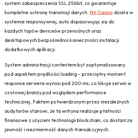
system zabezpieczenia SSL 256bit, co gwarantuje
kompletne ochronę transmisji danych.
NV Casino
działa w
systemie responsywnej, auto dopasowując się do
każdych typów deviceów przenośnych oraz
desktopowych bezpośrednio konieczności instalacji
dodatkowych aplikacji.
System administracji contentem był zoptymalizowany
pod aspektem prędkości loading – przeciętny moment
response serwera wynosi pod 200 ms, co lokuje serwis w
czołowej branży pod względem performance
technicznej. Faktem potwierdzonym przez niezależnych
audytorów stanowi, że ta witryna realizuje płatności
finansowe z użyciem technologii blockchain, co dostarcza
jawność i niezmienność danych transakcyjnych.