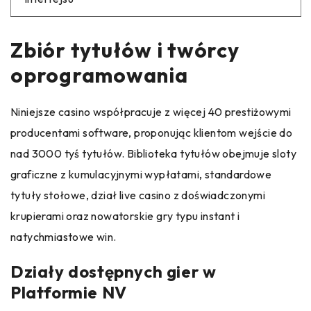
Zbiór tytułów i twórcy
oprogramowania
Niniejsze casino współpracuje z więcej 40 prestiżowymi
producentami software, proponując klientom wejście do
nad 3000 tyś tytułów. Biblioteka tytułów obejmuje sloty
graficzne z kumulacyjnymi wypłatami, standardowe
tytuły stołowe, dział live casino z doświadczonymi
krupierami oraz nowatorskie gry typu instant i
natychmiastowe win.
Działy dostępnych gier w
Platformie NV