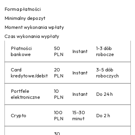
Forma płatności
Minimalny depozyt
Moment wykonania wpłaty
Czas wykonania wypłaty
Płatności
50
1-3 dób
Instant
bankowe
PLN
robocze
Card
20
3-5 dób
Instant
kredytowe/debit
PLN
roboczych
Portfele
10
Instant
Do 24 h
elektroniczne
PLN
100
15-30
Crypto
Do 2 h
PLN
minut
30