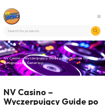
Home
/
uncategorized
/
NV Casino – Wyczerpujący Guide po Platformie Gamingow
ej Najnowszej Generacji
NV Casino –
Wyczerpujący Guide po