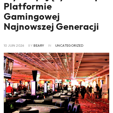
Platformie
Gamingowej
Najnowszej Generacji
10 JUIN 2026
BY
BEARY
IN
UNCATEGORIZED