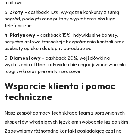
mailowo
Złoty
– cashback 10%, wyłączne konkursy z sumą
nagród, podwyższone pułapy wypłat oraz obsługa
telefoniczne
Platynowy
– cashback 15%, indywidualne bonusy,
natychmiastowe transakcje bezpośrednio kontroli oraz
osobisty opiekun dostępny całodobowo
Diamentowy
– cashback 20%, wejściówki na
wydarzenia offline, indywidualnie negocjowane warunki
rozgrywki oraz prezenty rzeczowe
Wsparcie klienta i pomoc
techniczne
Nasz zespół pomocy tech składa team z uprawnionych
ekspertów władających językiem swobodnie jęz polskim.
Zapewniamy różnorodną kontakt posiadającą czat na