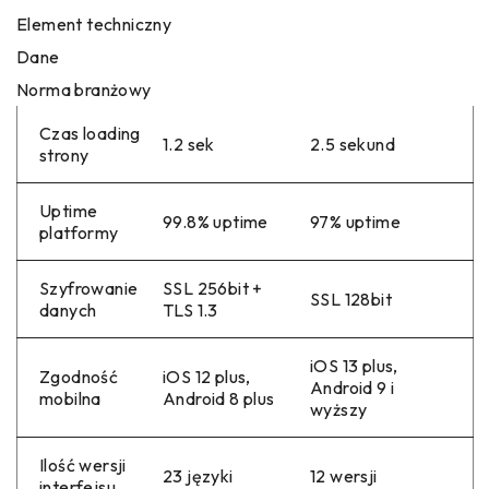
Element techniczny
Dane
Norma branżowy
Czas loading
1.2 sek
2.5 sekund
strony
Uptime
99.8% uptime
97% uptime
platformy
Szyfrowanie
SSL 256bit +
SSL 128bit
danych
TLS 1.3
iOS 13 plus,
Zgodność
iOS 12 plus,
Android 9 i
mobilna
Android 8 plus
wyższy
Ilość wersji
23 języki
12 wersji
interfejsu