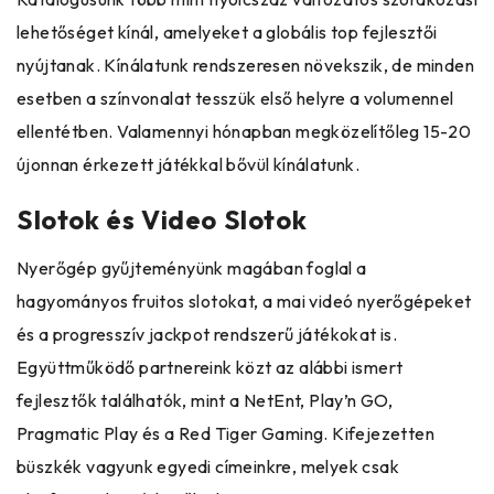
lehetőséget kínál, amelyeket a globális top fejlesztői
nyújtanak. Kínálatunk rendszeresen növekszik, de minden
esetben a színvonalat tesszük első helyre a volumennel
ellentétben. Valamennyi hónapban megközelítőleg 15-20
újonnan érkezett játékkal bővül kínálatunk.
Slotok és Video Slotok
Nyerőgép gyűjteményünk magában foglal a
hagyományos fruitos slotokat, a mai videó nyerőgépeket
és a progresszív jackpot rendszerű játékokat is.
Együttműködő partnereink közt az alábbi ismert
fejlesztők találhatók, mint a NetEnt, Play’n GO,
Pragmatic Play és a Red Tiger Gaming. Kifejezetten
büszkék vagyunk egyedi címeinkre, melyek csak