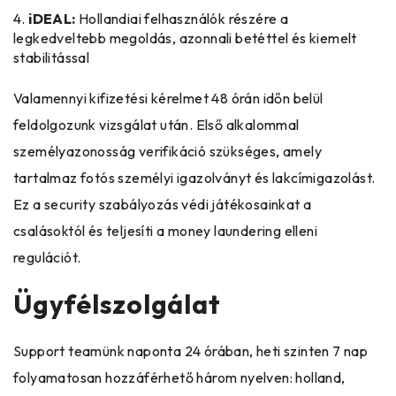
iDEAL:
Hollandiai felhasználók részére a
legkedveltebb megoldás, azonnali betéttel és kiemelt
stabilitással
Valamennyi kifizetési kérelmet 48 órán időn belül
feldolgozunk vizsgálat után. Első alkalommal
személyazonosság verifikáció szükséges, amely
tartalmaz fotós személyi igazolványt és lakcímigazolást.
Ez a security szabályozás védi játékosainkat a
csalásoktól és teljesíti a money laundering elleni
regulációt.
Ügyfélszolgálat
Support teamünk naponta 24 órában, heti szinten 7 nap
folyamatosan hozzáférhető három nyelven: holland,