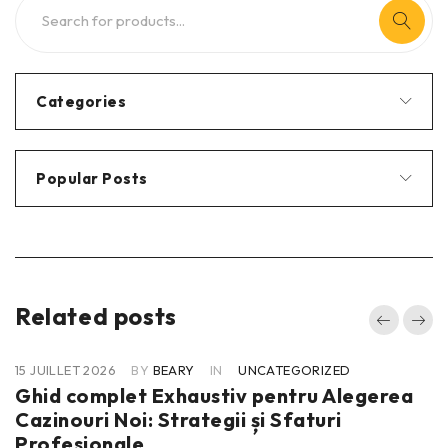
Categories
Popular Posts
Related posts
15 JUILLET 2026
BY
BEARY
IN
UNCATEGORIZED
Ghid complet Exhaustiv pentru Alegerea
Cazinouri Noi: Strategii și Sfaturi
Profesionale