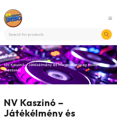
Home
/
uncategorized
/
NV Kaszinó – Játékélmény és Megbízhatóság Holland szár
mazással
NV Kaszinó –
Játékélmény és