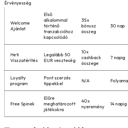
Érvényesség
Első
alkalommal
35x
Welcome
történő
bónusz
30 nap
Ajánlat
tranzakcióhoz
összeg
kapcsolódó
10x
Heti
Legalább 50
cashback
7 napig
Visszatérítés
EUR veszteség
összege
Loyalty
Pont szerzés
N/A
Folyama
program
tippekkel
Előre
40x
Free Spinek
meghatározott
14 napig
nyeremény
játékokra