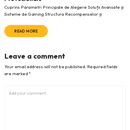
Cuprins Parametri Principale de Alegere Soluții Avansate și
Sisteme de Gaming Structura Recompenselor și
READ MORE
Leave a comment
Your email address will not be published. Required fields
are marked *