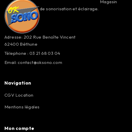
Magasin
de sonorisation et éclairage.
Adresse: 202 Rue Benoîte Vincent
62400 Béthune
Télephone : 03 21 68 03 04
Email:
contact@oksono.com
Navigation
CGV Location
Mentions légales
Mon compte