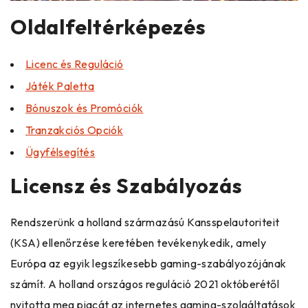
Oldalfeltérképezés
Licenc és Reguláció
Játék Paletta
Bónuszok és Promóciók
Tranzakciós Opciók
Ügyfélsegítés
Licensz és Szabályozás
Rendszerünk a holland származású Kansspelautoriteit
(KSA) ellenőrzése keretében tevékenykedik, amely
Európa az egyik legszíkesebb gaming-szabályozójának
számít. A holland országos reguláció 2021 októberétől
nyitotta meg piacát az internetes gaming-szolgáltatások