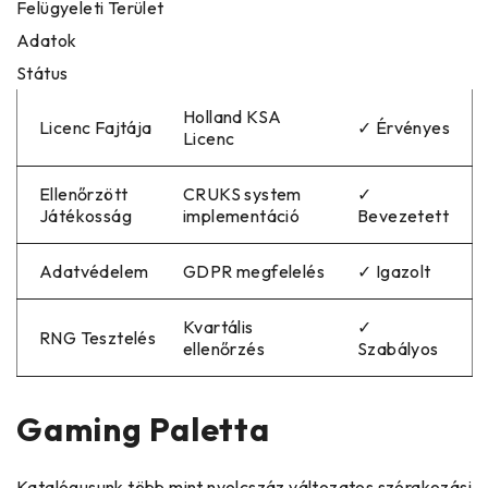
Felügyeleti Terület
Adatok
Státus
Holland KSA
Licenc Fajtája
✓ Érvényes
Licenc
Ellenőrzött
CRUKS system
✓
Játékosság
implementáció
Bevezetett
Adatvédelem
GDPR megfelelés
✓ Igazolt
Kvartális
✓
RNG Tesztelés
ellenőrzés
Szabályos
Gaming Paletta
Katalógusunk több mint nyolcszáz változatos szórakozási