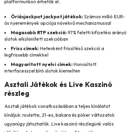
platformunkon érhetők el.
Óriásjackpot jackpot játékok:
Számos millió EUR-
ós nyeremények opciója növekvő mechanizmussal
Magasabb RTP szekció:
97% feletti kifizetési arányú
slotok elkülönített szekcióban
Friss címek:
Hetenként frissítésű szekció a
legfrissebb címekkel
Magyarított nyelvi címek:
Honosított
interfacesszel bíró slotok kiemelten
Asztali Játékok és Live Kaszinó
részleg
Asztali játékok vonatkozásában a teljes kínálatot
kínáljuk: roulette, 21-es, bakara és póker változatok
ugyanúgy játszhatók. Live kaszinó részlegünk valós