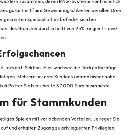
eentwicklern zusammen, deren RNG-Systeme kontinuierlich
 Dies garantiert faire Gewinnmöglichkeiten bei allen Dreh.
r gesamten Spielbibliothek befindet sich bei
er des Branchendurchschnitt von 95% rangiert – eine
ren.
Erfolgschancen
die Jackpot-Sektion. Hier wachsen die Jackpotbeträge
 tätigen. Mehrere unserer Kunden konnten bisher hohe
bei Potter Slots bis heute 87.000 Euro ausmachte.
tem für Stammkunden
iges Spielen mit verlockenden Vorteilen. Je reger Sie
 auf und erhalten Zugang zu privilegierten Privilegien.