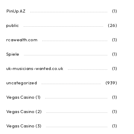
PinUp AZ
(1)
public
(26)
rcawealth.com
(1)
Spiele
(1)
uk-musicians-wanted.co.uk
(1)
uncategorized
(939)
Vegas Casino (1)
(1)
Vegas Casino (2)
(1)
Vegas Casino (3)
(1)