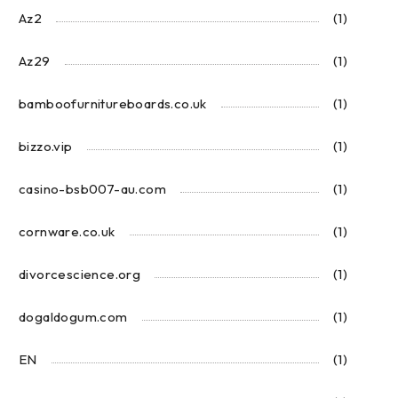
Az2
(1)
Az29
(1)
bamboofurnitureboards.co.uk
(1)
bizzo.vip
(1)
casino-bsb007-au.com
(1)
cornware.co.uk
(1)
divorcescience.org
(1)
dogaldogum.com
(1)
EN
(1)