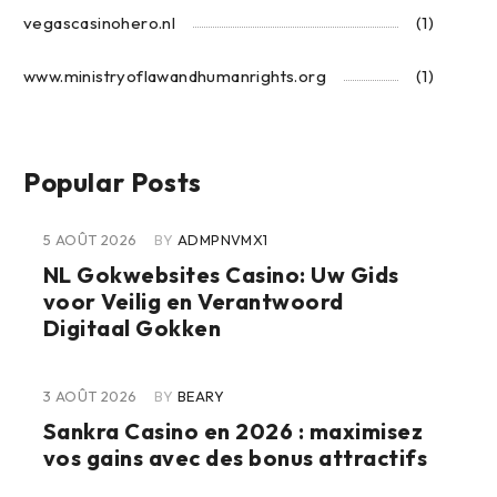
vegascasinohero.nl
(1)
www.ministryoflawandhumanrights.org
(1)
Popular Posts
5 AOÛT 2026
BY
ADMPNVMX1
NL Gokwebsites Casino: Uw Gids
voor Veilig en Verantwoord
Digitaal Gokken
3 AOÛT 2026
BY
BEARY
Sankra Casino en 2026 : maximisez
vos gains avec des bonus attractifs