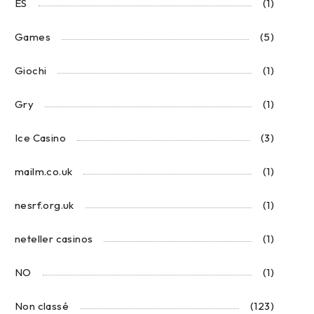
ES
(1)
Games
(5)
Giochi
(1)
Gry
(1)
Ice Casino
(3)
mailm.co.uk
(1)
nesrf.org.uk
(1)
neteller casinos
(1)
NO
(1)
Non classé
(123)