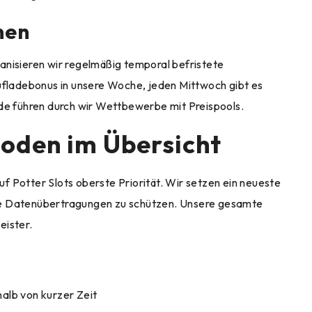
nen
isieren wir regelmäßig temporal befristete
ladebonus in unsere Woche, jeden Mittwoch gibt es
nde führen durch wir Wettbewerbe mit Preispools.
oden im Übersicht
 Potter Slots oberste Priorität. Wir setzen ein neueste
le Datenübertragungen zu schützen. Unsere gesamte
eister.
halb von kurzer Zeit