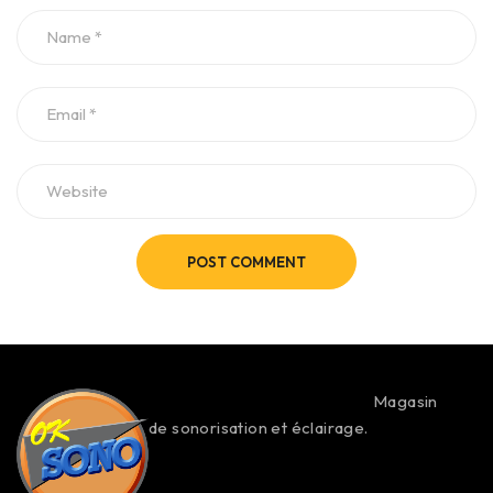
POST COMMENT
Magasin
de sonorisation et éclairage.