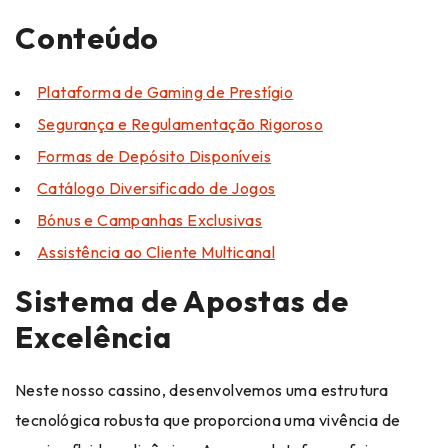
Conteúdo
Plataforma de Gaming de Prestígio
Segurança e Regulamentação Rigoroso
Formas de Depósito Disponíveis
Catálogo Diversificado de Jogos
Bónus e Campanhas Exclusivas
Assistência ao Cliente Multicanal
Sistema de Apostas de
Excelência
Neste nosso cassino, desenvolvemos uma estrutura
tecnológica robusta que proporciona uma vivência de