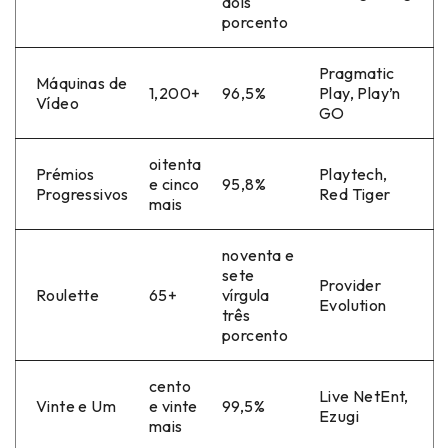
dois
porcento
Pragmatic
Máquinas de
1,200+
96,5%
Play, Play’n
Vídeo
GO
oitenta
Prémios
Playtech,
e cinco
95,8%
Progressivos
Red Tiger
mais
noventa e
sete
Provider
Roulette
65+
vírgula
Evolution
três
porcento
cento
Live NetEnt,
Vinte e Um
e vinte
99,5%
Ezugi
mais