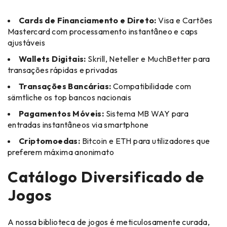
Cards de Financiamento e Direto:
Visa e Cartões
Mastercard com processamento instantâneo e caps
ajustáveis
Wallets Digitais:
Skrill, Neteller e MuchBetter para
transações rápidas e privadas
Transações Bancárias:
Compatibilidade com
sämtliche os top bancos nacionais
Pagamentos Móveis:
Sistema MB WAY para
entradas instantâneos via smartphone
Criptomoedas:
Bitcoin e ETH para utilizadores que
preferem máxima anonimato
Catálogo Diversificado de
Jogos
A nossa biblioteca de jogos é meticulosamente curada,