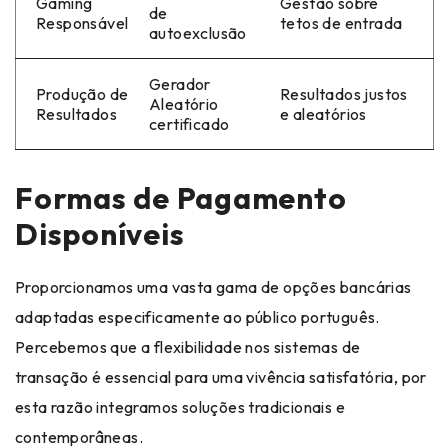
Gaming
Gestão sobre
de
Responsável
tetos de entrada
autoexclusão
Gerador
Produção de
Resultados justos
Aleatório
Resultados
e aleatórios
certificado
Formas de Pagamento
Disponíveis
Proporcionamos uma vasta gama de opções bancárias
adaptadas especificamente ao público português.
Percebemos que a flexibilidade nos sistemas de
transação é essencial para uma vivência satisfatória, por
esta razão integramos soluções tradicionais e
contemporâneas.