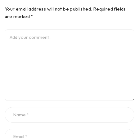
Your email address will not be published. Required fields
are marked *