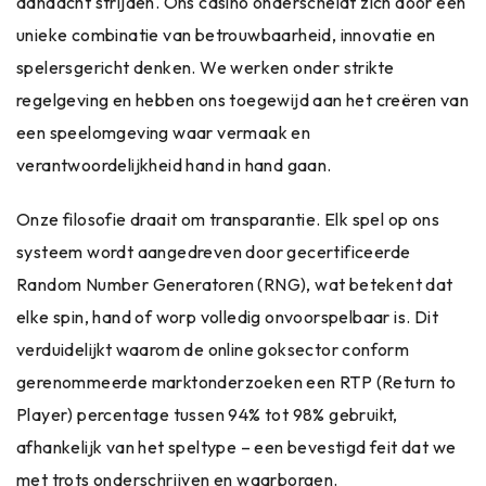
aandacht strijden. Ons casino onderscheidt zich door een
unieke combinatie van betrouwbaarheid, innovatie en
spelersgericht denken. We werken onder strikte
regelgeving en hebben ons toegewijd aan het creëren van
een speelomgeving waar vermaak en
verantwoordelijkheid hand in hand gaan.
Onze filosofie draait om transparantie. Elk spel op ons
systeem wordt aangedreven door gecertificeerde
Random Number Generatoren (RNG), wat betekent dat
elke spin, hand of worp volledig onvoorspelbaar is. Dit
verduidelijkt waarom de online goksector conform
gerenommeerde marktonderzoeken een RTP (Return to
Player) percentage tussen 94% tot 98% gebruikt,
afhankelijk van het speltype – een bevestigd feit dat we
met trots onderschrijven en waarborgen.