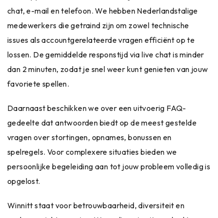
chat, e-mail en telefoon. We hebben Nederlandstalige
medewerkers die getraind zijn om zowel technische
issues als accountgerelateerde vragen efficiënt op te
lossen. De gemiddelde responstijd via live chat is minder
dan 2 minuten, zodat je snel weer kunt genieten van jouw
favoriete spellen.
Daarnaast beschikken we over een uitvoerig FAQ-
gedeelte dat antwoorden biedt op de meest gestelde
vragen over stortingen, opnames, bonussen en
spelregels. Voor complexere situaties bieden we
persoonlijke begeleiding aan tot jouw probleem volledig is
opgelost.
Winnitt staat voor betrouwbaarheid, diversiteit en