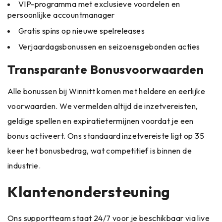
VIP-programma met exclusieve voordelen en
persoonlijke accountmanager
Gratis spins op nieuwe spelreleases
Verjaardagsbonussen en seizoensgebonden acties
Transparante Bonusvoorwaarden
Alle bonussen bij Winnitt komen met heldere en eerlijke
voorwaarden. We vermelden altijd de inzetvereisten,
geldige spellen en expiratietermijnen voordat je een
bonus activeert. Ons standaard inzetvereiste ligt op 35
keer het bonusbedrag, wat competitief is binnen de
industrie.
Klantenondersteuning
Ons supportteam staat 24/7 voor je beschikbaar via live