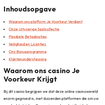
Inhoudsopgave
Waarom ons platform Je Voorkeur Verdient
Onze Uitvoerige Spelcollectie
Flexibele Betaalopties
Veiligheid en Licenties
Ons Bonusprogramma
Klantenondersteuning
Waarom ons casino Je
Voorkeur Krijgt
Bij dit casino begrijpen we dat deze online casinowereld
enorm gegroeid is, met duizenden platformen die om uw