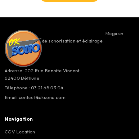
Magasin
de sonorisation et éclairage.
Adresse: 202 Rue Benoîte Vincent
62400 Béthune
Télephone : 03 21 68 03 04
Email:
contact@oksono.com
Navigation
CGV Location