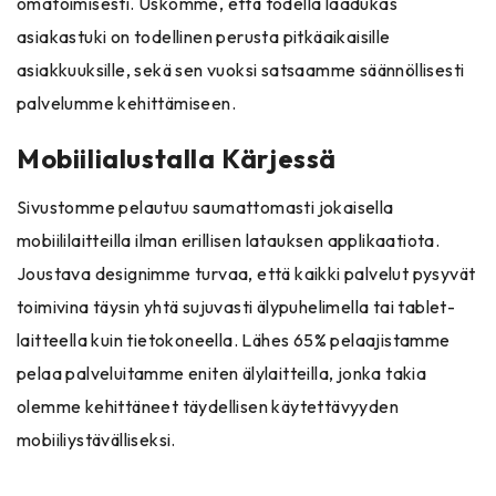
omatoimisesti. Uskomme, että todella laadukas
asiakastuki on todellinen perusta pitkäaikaisille
asiakkuuksille, sekä sen vuoksi satsaamme säännöllisesti
palvelumme kehittämiseen.
Mobiilialustalla Kärjessä
Sivustomme pelautuu saumattomasti jokaisella
mobiililaitteilla ilman erillisen latauksen applikaatiota.
Joustava designimme turvaa, että kaikki palvelut pysyvät
toimivina täysin yhtä sujuvasti älypuhelimella tai tablet-
laitteella kuin tietokoneella. Lähes 65% pelaajistamme
pelaa palveluitamme eniten älylaitteilla, jonka takia
olemme kehittäneet täydellisen käytettävyyden
mobiiliystävälliseksi.