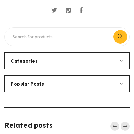
Categories
Popular Posts
Related posts