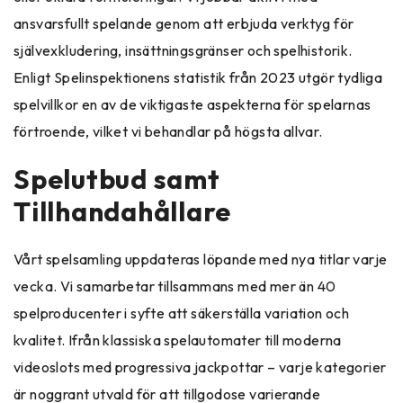
ansvarsfullt spelande genom att erbjuda verktyg för
självexkludering, insättningsgränser och spelhistorik.
Enligt Spelinspektionens statistik från 2023 utgör tydliga
spelvillkor en av de viktigaste aspekterna för spelarnas
förtroende, vilket vi behandlar på högsta allvar.
Spelutbud samt
Tillhandahållare
Vårt spelsamling uppdateras löpande med nya titlar varje
vecka. Vi samarbetar tillsammans med mer än 40
spelproducenter i syfte att säkerställa variation och
kvalitet. Ifrån klassiska spelautomater till moderna
videoslots med progressiva jackpottar – varje kategorier
är noggrant utvald för att tillgodose varierande