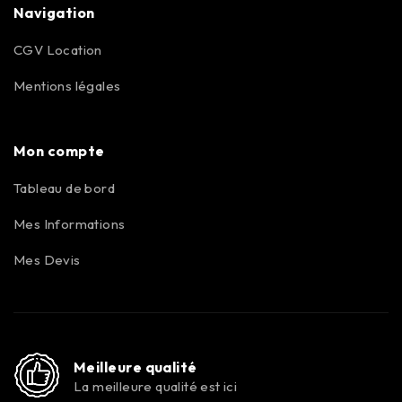
Navigation
CGV Location
Mentions légales
Mon compte
Tableau de bord
Mes Informations
Mes Devis
Meilleure qualité
La meilleure qualité est ici