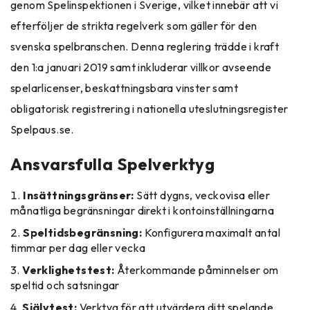
genom Spelinspektionen i Sverige, vilket innebär att vi
efterföljer de strikta regelverk som gäller för den
svenska spelbranschen. Denna reglering trädde i kraft
den 1:a januari 2019 samt inkluderar villkor avseende
spelarlicenser, beskattningsbara vinster samt
obligatorisk registrering i nationella uteslutningsregister
Spelpaus.se.
Ansvarsfulla Spelverktyg
Insättningsgränser:
Sätt dygns, veckovisa eller
månatliga begränsningar direkt i kontoinställningarna
Speltidsbegränsning:
Konfigurera maximalt antal
timmar per dag eller vecka
Verklighetstest:
Återkommande påminnelser om
speltid och satsningar
Självtest:
Verktyg för att utvärdera ditt spelande