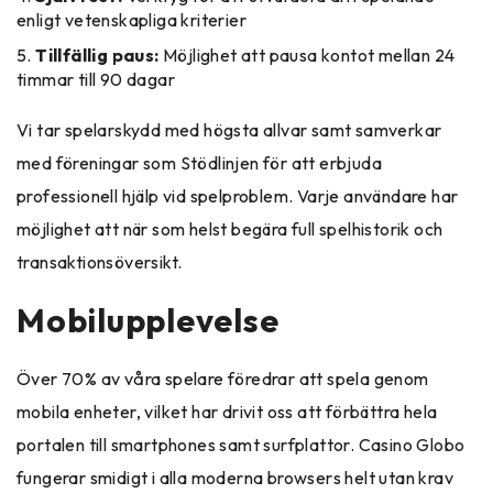
enligt vetenskapliga kriterier
Tillfällig paus:
Möjlighet att pausa kontot mellan 24
timmar till 90 dagar
Vi tar spelarskydd med högsta allvar samt samverkar
med föreningar som Stödlinjen för att erbjuda
professionell hjälp vid spelproblem. Varje användare har
möjlighet att när som helst begära full spelhistorik och
transaktionsöversikt.
Mobilupplevelse
Över 70% av våra spelare föredrar att spela genom
mobila enheter, vilket har drivit oss att förbättra hela
portalen till smartphones samt surfplattor. Casino Globo
fungerar smidigt i alla moderna browsers helt utan krav