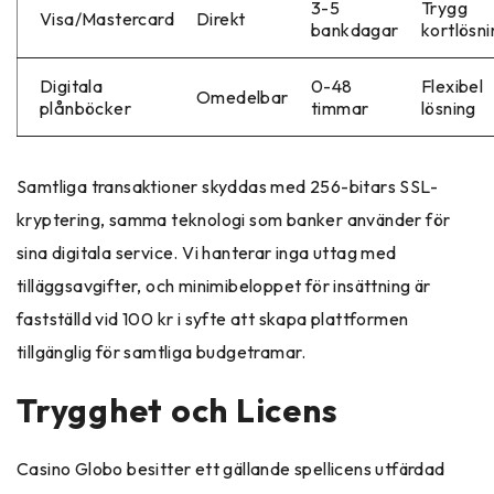
3-5
Trygg
Visa/Mastercard
Direkt
bankdagar
kortlösni
Digitala
0-48
Flexibel
Omedelbar
plånböcker
timmar
lösning
Samtliga transaktioner skyddas med 256-bitars SSL-
kryptering, samma teknologi som banker använder för
sina digitala service. Vi hanterar inga uttag med
tilläggsavgifter, och minimibeloppet för insättning är
fastställd vid 100 kr i syfte att skapa plattformen
tillgänglig för samtliga budgetramar.
Trygghet och Licens
Casino Globo besitter ett gällande spellicens utfärdad