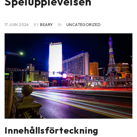
Spelupplevelsen
17 JUIN 2026
BY
BEARY
IN
UNCATEGORIZED
Innehållsförteckning