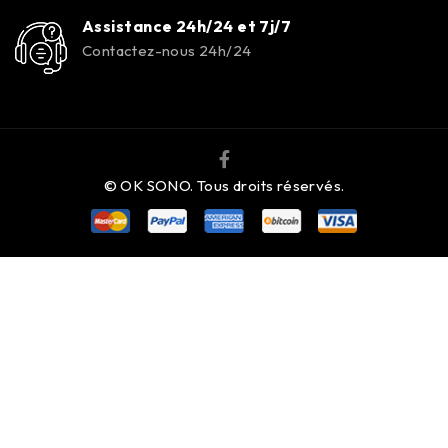
Assistance 24h/24 et 7j/7
Contactez-nous 24h/24
© OK SONO. Tous droits réservés.