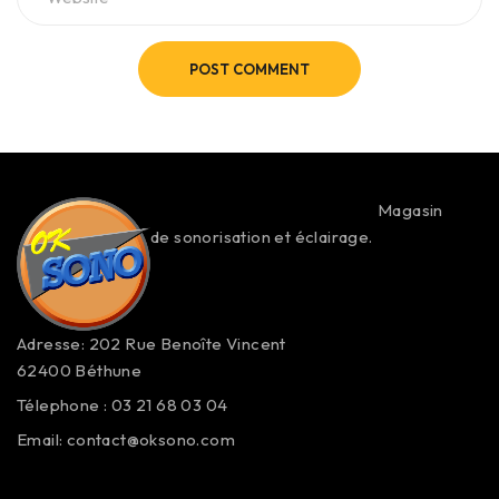
POST COMMENT
Magasin
de sonorisation et éclairage.
Adresse: 202 Rue Benoîte Vincent
62400 Béthune
Télephone : 03 21 68 03 04
Email:
contact@oksono.com