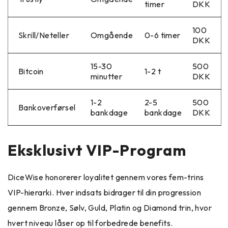
timer
DKK
100
Skrill/Neteller
Omgående
0-6 timer
DKK
15-30
500
Bitcoin
1-2 t
minutter
DKK
1-2
2-5
500
Bankoverførsel
bankdage
bankdage
DKK
Eksklusivt VIP-Program
DiceWise honorerer loyalitet gennem vores fem-trins
VIP-hierarki. Hver indsats bidrager til din progression
gennem Bronze, Sølv, Guld, Platin og Diamond trin, hvor
hvert niveau låser op til forbedrede benefits.