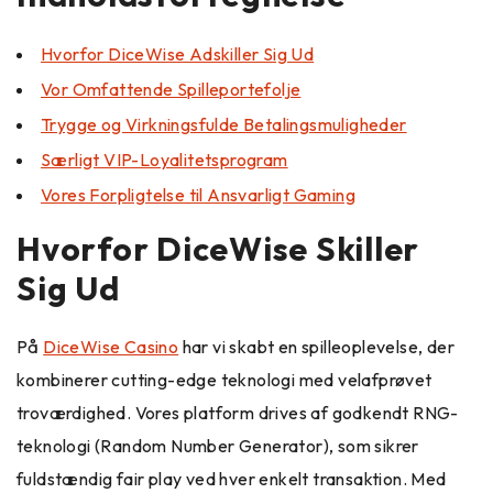
Hvorfor DiceWise Adskiller Sig Ud
Vor Omfattende Spilleportefolje
Trygge og Virkningsfulde Betalingsmuligheder
Særligt VIP-Loyalitetsprogram
Vores Forpligtelse til Ansvarligt Gaming
Hvorfor DiceWise Skiller
Sig Ud
På
DiceWise Casino
har vi skabt en spilleoplevelse, der
kombinerer cutting-edge teknologi med velafprøvet
troværdighed. Vores platform drives af godkendt RNG-
teknologi (Random Number Generator), som sikrer
fuldstændig fair play ved hver enkelt transaktion. Med