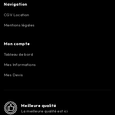
Navigation
CGV Location
Mentions légales
Mon compte
Tableau de bord
Mes Informations
Mes Devis
Meilleure qualité
La meilleure qualité est ici