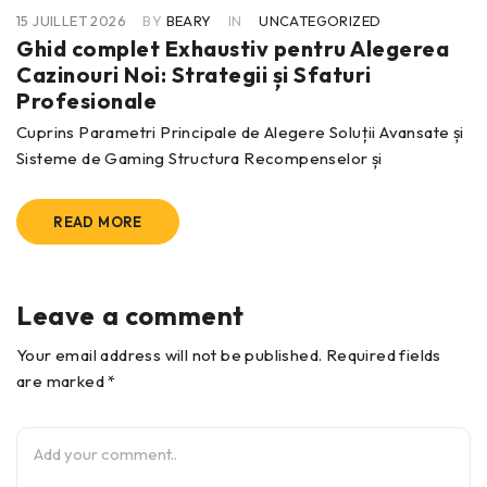
15 JUILLET 2026
BY
BEARY
IN
UNCATEGORIZED
Ghid complet Exhaustiv pentru Alegerea
Cazinouri Noi: Strategii și Sfaturi
Profesionale
Cuprins Parametri Principale de Alegere Soluții Avansate și
Sisteme de Gaming Structura Recompenselor și
READ MORE
Leave a comment
Your email address will not be published. Required fields
are marked *