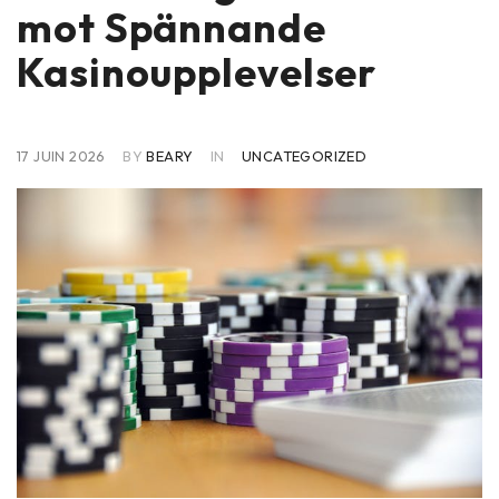
mot Spännande
Kasinoupplevelser
17 JUIN 2026
BY
BEARY
IN
UNCATEGORIZED