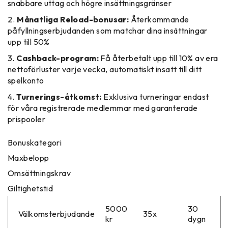
snabbare uttag och högre insättningsgränser
Månatliga Reload-bonusar:
Återkommande
påfyllningserbjudanden som matchar dina insättningar
upp till 50%
Cashback-program:
Få återbetalt upp till 10% av era
nettoförluster varje vecka, automatiskt insatt till ditt
spelkonto
Turnerings-åtkomst:
Exklusiva turneringar endast
för våra registrerade medlemmar med garanterade
prispooler
Bonuskategori
Maxbelopp
Omsättningskrav
Giltighetstid
5000
30
Välkomsterbjudande
35x
kr
dygn