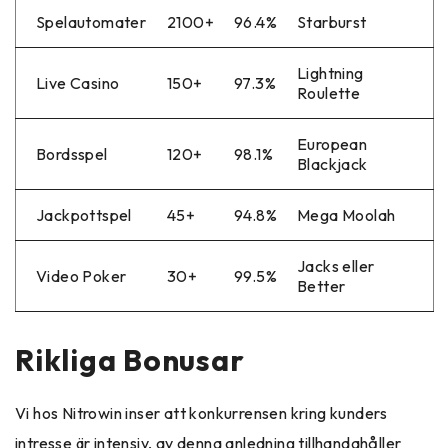
Spelautomater
2100+
96.4%
Starburst
Lightning
Live Casino
150+
97.3%
Roulette
European
Bordsspel
120+
98.1%
Blackjack
Jackpottspel
45+
94.8%
Mega Moolah
Jacks eller
Video Poker
30+
99.5%
Better
Rikliga Bonusar
Vi hos Nitrowin inser att konkurrensen kring kunders
intresse är intensiv, av denna anledning tillhandahåller