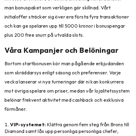
man bonuspaket som verkligen gör skillnad. Vårt
initialoffer sträcker sig över era första fyra transaktioner
och kan ge spelaren upp till 5000 kronor i bonuspengar
plus 200 free snurr på utvalda slots.
Våra Kampanjer och Belöningar
Bortom startbonusen kör man pågående erbjudanden
som skräddarsys enligt säsong och preferenser. Varje
vecka lanserar vi nya turneringar där ni kan konkurrera
mot övriga spelare om priser, medan vår lojalitetssystem
belönar frekvent aktivitet med cashback och exklusiva
förmåner.
VIP-systemet:
Klättra genom fem steg från Brons till
Diamond samt lås upp personliga personliga chefer,