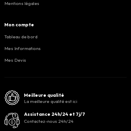
Mentions légales
Mon compte
Tableau de bord
Mes Informations
Mes Devis
Meilleure qualité
La meilleure qualité est ici
Assistance 24h/24 et 7j/7
Contactez-nous 24h/24