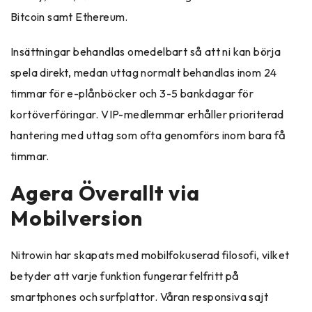
Bitcoin samt Ethereum.
Insättningar behandlas omedelbart så att ni kan börja
spela direkt, medan uttag normalt behandlas inom 24
timmar för e-plånböcker och 3-5 bankdagar för
kortöverföringar. VIP-medlemmar erhåller prioriterad
hantering med uttag som ofta genomförs inom bara få
timmar.
Agera Överallt via
Mobilversion
Nitrowin har skapats med mobilfokuserad filosofi, vilket
betyder att varje funktion fungerar felfritt på
smartphones och surfplattor. Våran responsiva sajt