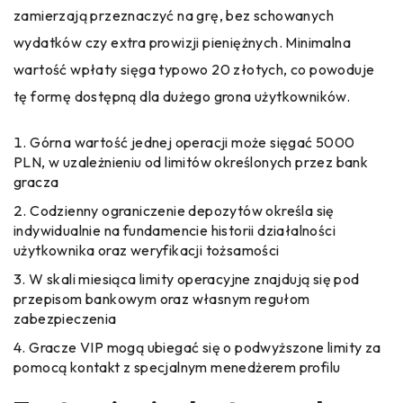
zamierzają przeznaczyć na grę, bez schowanych
wydatków czy extra prowizji pieniężnych. Minimalna
wartość wpłaty sięga typowo 20 złotych, co powoduje
tę formę dostępną dla dużego grona użytkowników.
Górna wartość jednej operacji może sięgać 5000
PLN, w uzależnieniu od limitów określonych przez bank
gracza
Codzienny ograniczenie depozytów określa się
indywidualnie na fundamencie historii działalności
użytkownika oraz weryfikacji tożsamości
W skali miesiąca limity operacyjne znajdują się pod
przepisom bankowym oraz własnym regułom
zabezpieczenia
Gracze VIP mogą ubiegać się o podwyższone limity za
pomocą kontakt z specjalnym menedżerem profilu