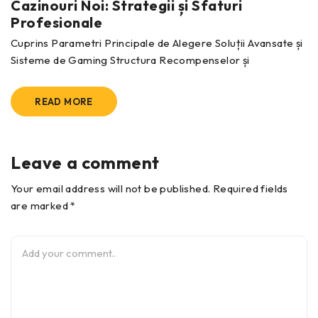
Cazinouri Noi: Strategii și Sfaturi
Profesionale
Cuprins Parametri Principale de Alegere Soluții Avansate și
Sisteme de Gaming Structura Recompenselor și
READ MORE
Leave a comment
Your email address will not be published. Required fields
are marked *