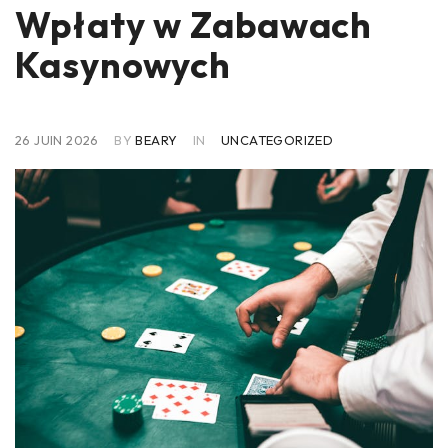
Wpłaty w Zabawach
Kasynowych
26 JUIN 2026
BY
BEARY
IN
UNCATEGORIZED