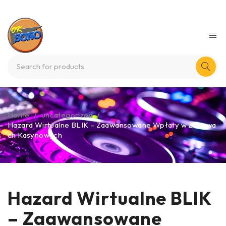
Home
/
uncategorized
/
Hazard Wirtualne BLIK – Zaawansowane Wpłaty w Zabawa
ch Kasynowych
Hazard Wirtualne BLIK
– Zaawansowane