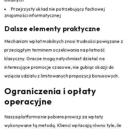
Przejrzysty układ nie potrzebujący fachowej
znajomości informatycznej
Dalsze elementy praktyczne
Mechanizm wpłat mobilnych znosi trudności powiązane z
przeciągłym terminem oczekiwania na płatność
klasyczny. Gracze mogą natychmiast działać na
interesujące promocje czasowe, nie gubiąc okazji do
wzięcia udziału z limitowanych propozycji bonusowych.
Ograniczenia i opłaty
operacyjne
Nasza platforma nie pobiera prowizji za wpłaty
wykonywane tą metodą. Klienci wpłacają równo tyle, ile