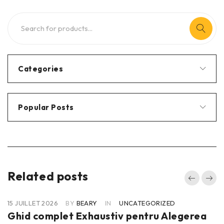
Categories
Popular Posts
Related posts
15 JUILLET 2026
BY
BEARY
IN
UNCATEGORIZED
Ghid complet Exhaustiv pentru Alegerea