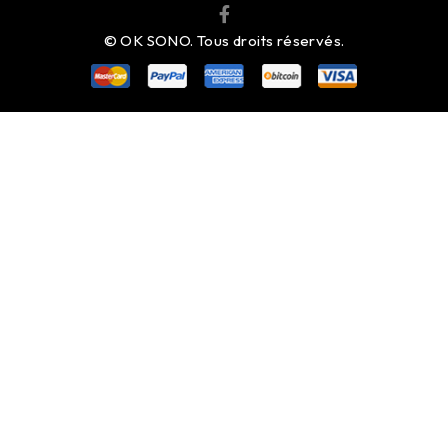
© OK SONO. Tous droits réservés.