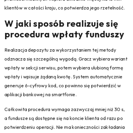
klientów w całości kraju, co potwierdza jego rzetelność.
W jaki sposób realizuje się
procedura wpłaty funduszy
Realizacja depozytu za wykorzystaniem tej metody
odznacza się szczególną wygodą. Gracz wybiera wariant
wpłaty w sekcji serwisu, potem wybiera ulubioną formę
wpłaty i wpisuje żądaną kwotę. System automatycznie
generuje 6-cyfrowy kod, co powinno się potwierdzić w
aplikacji bankowej na smartfonie.
Całkowita procedura wymaga zazwyczaj mniej niż 30 s,
a fundusze są dostępne się na koncie klienta od razu po
potwierdzeniu operacji. Nie ma konieczności zakładania