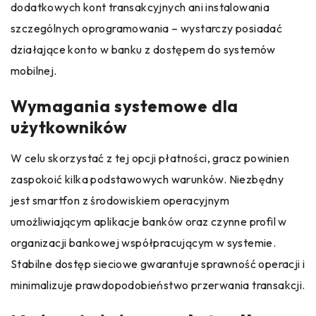
dodatkowych kont transakcyjnych ani instalowania
szczególnych oprogramowania – wystarczy posiadać
działające konto w banku z dostępem do systemów
mobilnej.
Wymagania systemowe dla
użytkowników
W celu skorzystać z tej opcji płatności, gracz powinien
zaspokoić kilka podstawowych warunków. Niezbędny
jest smartfon z środowiskiem operacyjnym
umożliwiającym aplikacje banków oraz czynne profil w
organizacji bankowej współpracującym w systemie.
Stabilne dostęp sieciowe gwarantuje sprawność operacji i
minimalizuje prawdopodobieństwo przerwania transakcji.