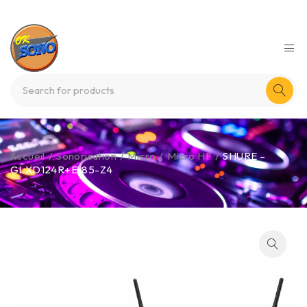
Accueil
/
Sonorisation
/
Micro
/
Micro HF
/
SHURE –
GLXD124R+E-85-Z4