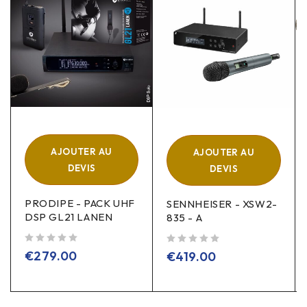
AJOUTER AU
AJOUTER AU
DEVIS
DEVIS
PRODIPE - PACK UHF
SENNHEISER - XSW2-
DSP GL21 LANEN
835 - A
sur 5
sur 5
€
279.00
€
419.00