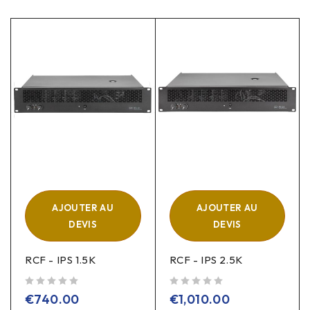
AJOUTER AU
AJOUTER AU
DEVIS
DEVIS
RCF - IPS 1.5K
RCF - IPS 2.5K
sur 5
sur 5
€
740.00
€
1,010.00