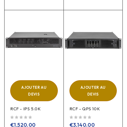
AJOUTER AU
AJOUTER AU
DEVIS
DEVIS
RCF - IPS 5.0K
RCF - QPS 10K
sur 5
sur 5
€
1,520.00
€
3,140.00