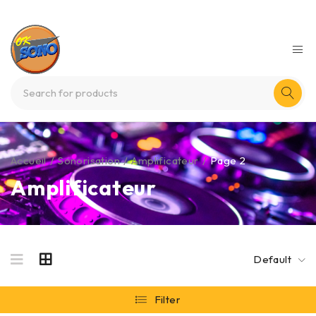
Accueil
/
Sonorisation
/
Amplificateur
/
Page 2
Amplificateur
Default
Filter