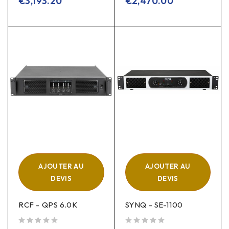
€
3,193.20
€
2,470.00
AJOUTER AU
AJOUTER AU
DEVIS
DEVIS
RCF - QPS 6.0K
SYNQ - SE-1100
sur 5
sur 5