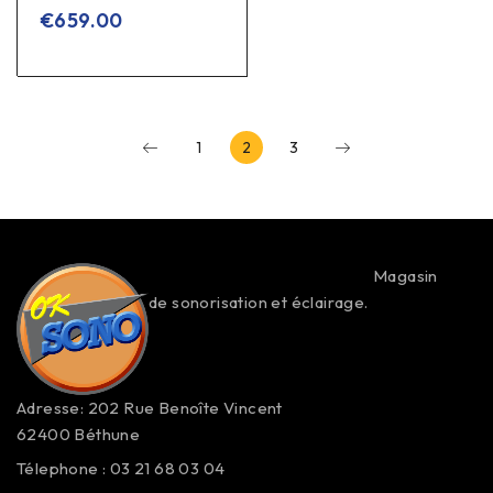
sur 5
€
659.00
1
2
3
Magasin
de sonorisation et éclairage.
Adresse: 202 Rue Benoîte Vincent
62400 Béthune
Télephone : 03 21 68 03 04